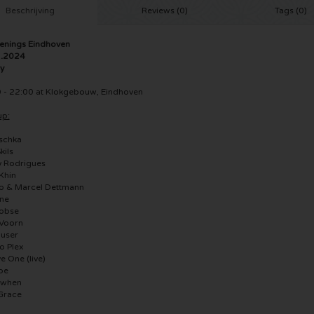
Beschrijving
Reviews (0)
Tags (0)
nings Eindhoven
1.2024
y
 - 22:00 at Klokgebouw, Eindhoven
up:
schka
kils
 Rodrigues
Khin
o & Marcel Dettmann
ne
obse
 Voorn
user
 Plex
e One (live)
pe
when
Grace