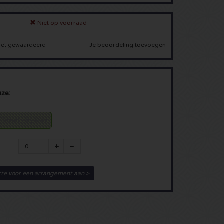
Niet op voorraad
Je beoordeling toevoegen
iet gewaardeerd
uze:
 Ticket - By Day
rte voor een arrangement aan >