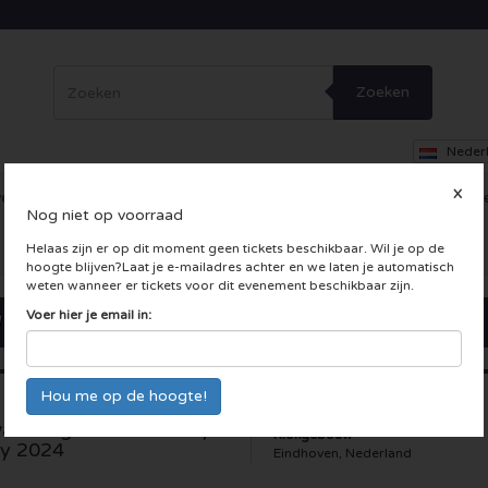
Zoeken
Neder
X
erig
Dance
Theater
Overig
Skybox
Bedrijfsfeesten
Inc
Nog niet op voorraad
 LIVE kaarten
Helaas zijn er op dit moment geen tickets beschikbaar. Wil je op de
hoogte blijven?Laat je e-mailadres achter en we laten je automatisch
weten wanneer er tickets voor dit evenement beschikbaar zijn.
Voer hier je email in:
akenings Eindhoven by
Klokgebouw
y 2024
Eindhoven, Nederland