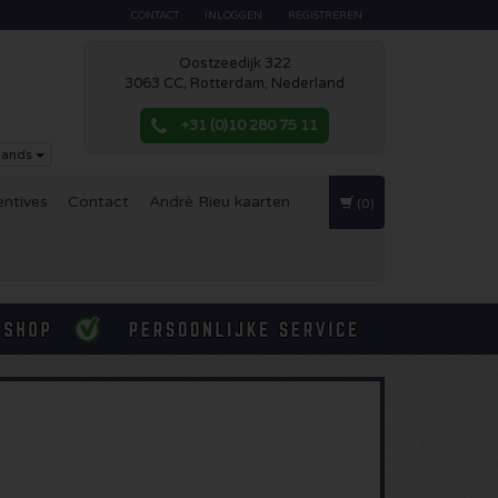
CONTACT
INLOGGEN
REGISTREREN
Oostzeedijk 322
3063 CC, Rotterdam, Nederland
+31 (0)10 280 75 11
lands
entives
Contact
André Rieu kaarten
(0)