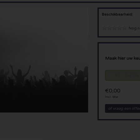
Beschikbaarheid:
Nog n
Maak hier uw ke
€ 0 - Regular
€0,00
Incl. btw
of vraag een offe