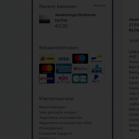
Recent bekeken
Wissen
Awakenings Eindhoven
Awake
by Day
27.0
€0,00
By Da
14:00
Betaalmethoden
Line-
AnD
Anou
Bart S
Benny
Cera 
Denir
Hado
Job J
Klantenservice
Joris
Joyha
Beoordelingen
Maceo
Veel gestelde vragen
Octav
Algemene voorwaarden
Olym
Algemene voorwaarden SWK
Some
Privacybeleid
Vera 
Customer support
Gift Card