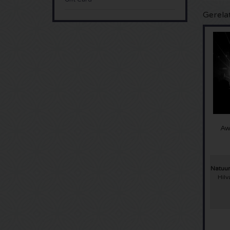
Gerela
Aw
Natuu
Hil