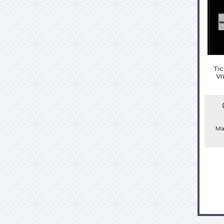
Tic
Vr
Ma