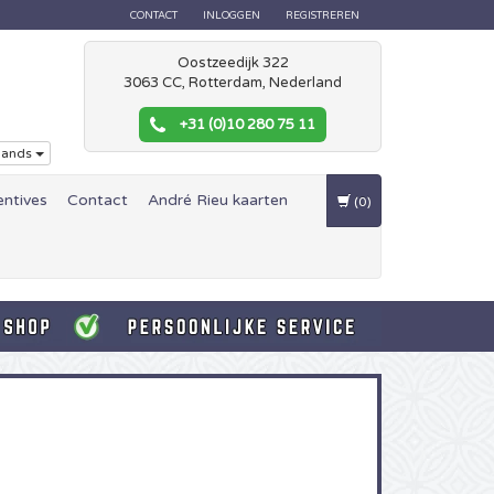
CONTACT
INLOGGEN
REGISTREREN
Oostzeedijk 322
3063 CC, Rotterdam, Nederland
+31 (0)10 280 75 11
lands
entives
Contact
André Rieu kaarten
(0)