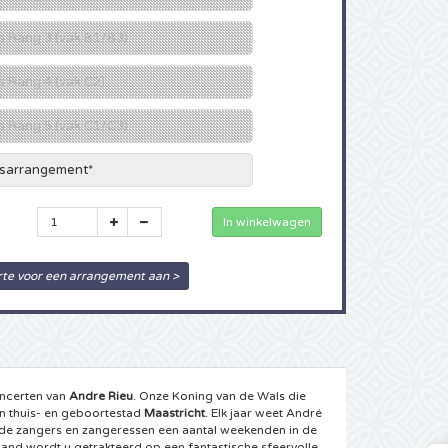
ts Rang 3 (vak B1/B3)
ts Rang 4 (vak C2)
ts Rang 5 (vak C1/C3)
asarrangement*
rte voor een arrangement aan >
oncerten van
Andre Rieu
. Onze Koning van de Wals die
jn thuis- en geboortestad
Maastricht
. Elk jaar weet André
emde zangers en zangeressen een aantal weekenden in de
land wordt u getrakteerd op een fantastische sfeervolle