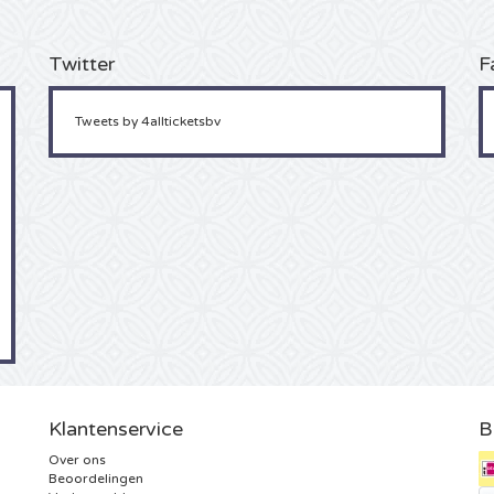
Twitter
F
Tweets by 4allticketsbv
Klantenservice
B
Over ons
Beoordelingen