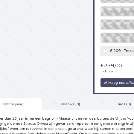
€ 0 - Zitplaa
€ 0 - Zitplaa
€ 0 - Zitplaa
€ 209 - Terr
€239,00
Incl. btw
of vraag een offe
Beschrijving
Reviews (0)
Tags (0)
er dan 10 jaar is het een begrip in Maastricht en ver daarbuiten, de Vrijthof-c
ijn geroemde Strauss Orkest zijn gevarieerd repertoire ten gehore brengt in zi
rijthof weer om te toveren in een prachtige arena, waar hij, samen met bero
 tienduizenden fans richting het
Vrijthof
trekt. Op het mooiste plein van Neder