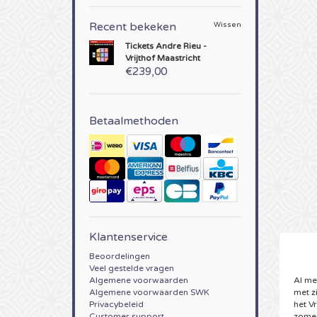
Recent bekeken
Wissen
Tickets
Andre Rieu -
Vrijthof Maastricht
€239,00
Betaalmethoden
Klantenservice
Beoordelingen
Veel gestelde vragen
Algemene voorwaarden
Al me
Algemene voorwaarden SWK
met z
Privacybeleid
het V
Customer support
zomer