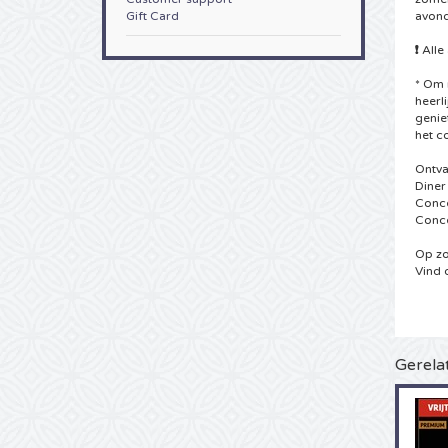
Gift Card
avond
❗
Alle
* Om 
heerl
genie
het c
Ontva
Diner
Conce
Conce
Op zo
Vind 
Gerela