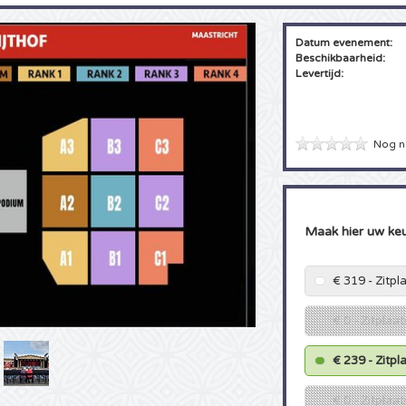
Datum evenement:
Beschikbaarheid:
Levertijd:
Nog n
Maak hier uw ke
€ 319 - Zitp
€ 0 - Zitplaa
€ 239 - Zitp
€ 0 - Zitplaa