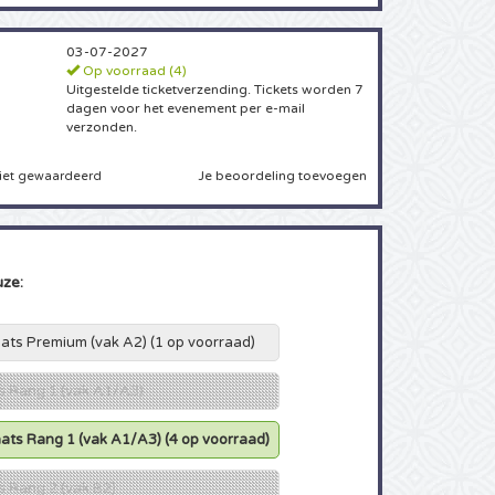
03-07-2027
Op voorraad (4)
Uitgestelde ticketverzending. Tickets worden 7
dagen voor het evenement per e-mail
verzonden.
Je beoordeling toevoegen
iet gewaardeerd
uze:
laats Premium (vak A2)
(1 op voorraad)
ts Rang 1 (vak A1/A3)
laats Rang 1 (vak A1/A3)
(4 op voorraad)
ts Rang 2 (vak B2)