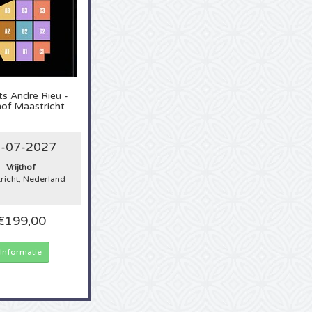
ts
Andre Rieu -
thof Maastricht
-07-2027
Vrijthof
richt, Nederland
€199,00
Informatie