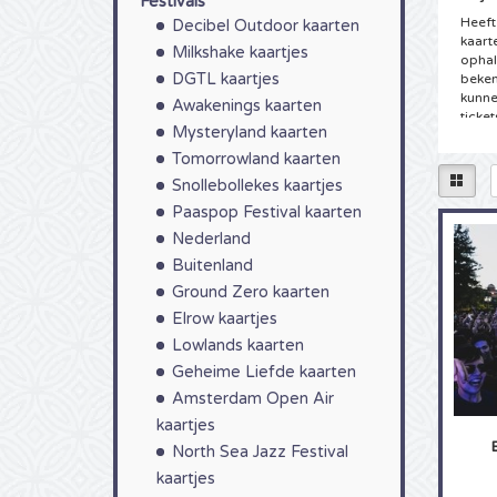
Festivals
Heeft 
Decibel Outdoor kaarten
kaart
Milkshake kaartjes
ophale
DGTL kaartjes
beken
kunnen
Awakenings kaarten
ticket
Mysteryland kaarten
kaarte
Tomorrowland kaarten
Tick
Snollebollekes kaartjes
U hee
Paaspop Festival kaarten
4Allt
Nederland
evene
dit j
Buitenland
van B
Ground Zero kaarten
van de
Elrow kaartjes
oefen
voorda
Lowlands kaarten
ticket
Geheime Liefde kaarten
Kaar
Amsterdam Open Air
kaartjes
Als ec
staat
North Sea Jazz Festival
uw ho
kaartjes
droom