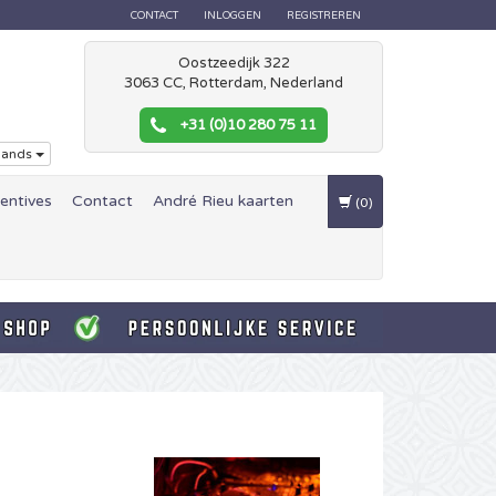
CONTACT
INLOGGEN
REGISTREREN
Oostzeedijk 322
3063 CC, Rotterdam, Nederland
+31 (0)10 280 75 11
lands
centives
Contact
André Rieu kaarten
(0)