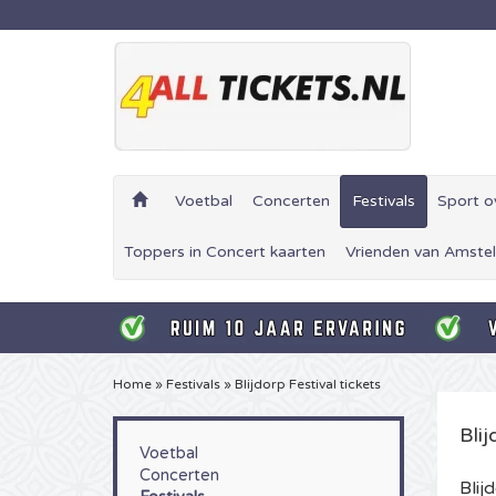
Voetbal
Concerten
Festivals
Sport o
Toppers in Concert kaarten
Vrienden van Amstel
Home
»
Festivals
»
Blijdorp Festival tickets
Blij
Voetbal
Concerten
Blij