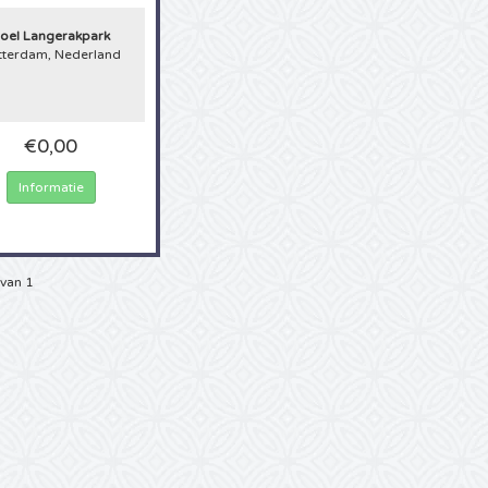
orp Festival event bijwonen? Dan moet u nu haast maken met het bemachtigen
al tickets
want er staat weer een Blijdorp Festival gepland! Of het nu jeugdsent
oel Langerakpark
daagse hype betreft, kaarten voor een Blijdorp Festival event tour zijn altijd e
tterdam, Nederland
n tijd uitverkocht! 4Alltickets.nl maakt het u gemakkelijk, u hoeft geen uren mee
llen geen torenhoge telefoonrekeningen meer op de deurmat, maar u bent 
aarten. Grijp dus deze kans en koop nu uw favoriete Blijdorp Festival kaarten 
€0,00
Informatie
 van 1