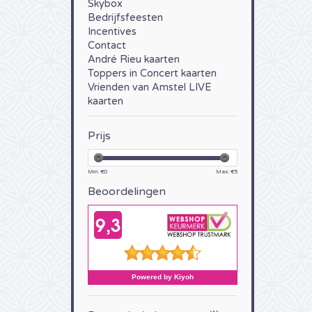
Skybox
Bedrijfsfeesten
Incentives
Contact
André Rieu kaarten
Toppers in Concert kaarten
Vrienden van Amstel LIVE
kaarten
Prijs
Min: €
0
Max: €
5
Beoordelingen