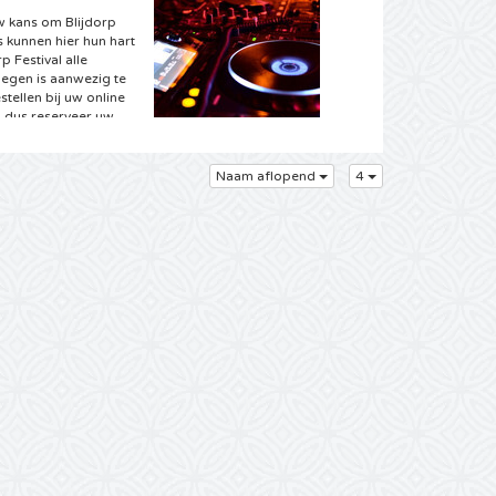
uw kans om Blijdorp
s kunnen hier hun hart
p Festival alle
egen is aanwezig te
stellen bij uw online
en, dus reserveer uw
Naam aflopend
4
kaartjes
bent u bij
t de volgende reeks
nementen gepland voor
it het brede aanbod
ieën en songteksten
t beginnen met
ste kaarten en
estival kaartjes bij uw
ival. Waarschijnlijk
rp Festival albums uit
t altijd al een
 vaak genoeg een