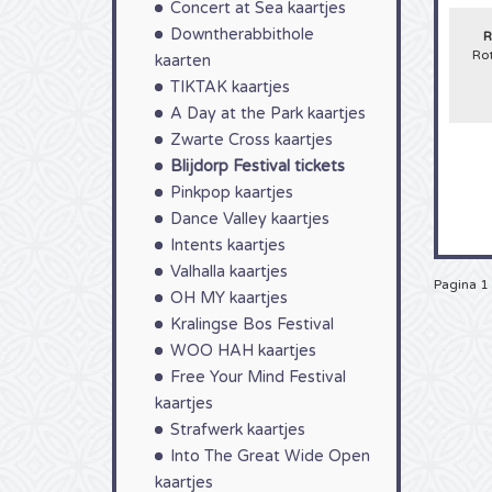
Concert at Sea kaartjes
Blijd
Festiv
Downtherabbithole
R
heden
Ro
kaarten
mum va
er va
TIKTAK kaartjes
van k
A Day at the Park kaartjes
Zwarte Cross kaartjes
Blijdorp Festival tickets
Pinkpop kaartjes
Dance Valley kaartjes
Intents kaartjes
Valhalla kaartjes
Pagina 1
OH MY kaartjes
Kralingse Bos Festival
WOO HAH kaartjes
Free Your Mind Festival
kaartjes
Strafwerk kaartjes
Into The Great Wide Open
kaartjes