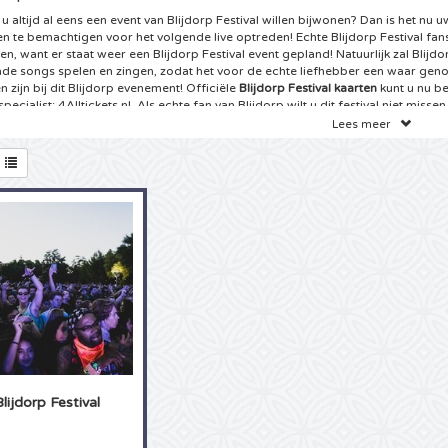
u altijd al eens een event van Blijdorp Festival willen bijwonen? Dan is het nu 
en te bemachtigen voor het volgende live optreden! Echte Blijdorp Festival fan
n, want er staat weer een Blijdorp Festival event gepland! Natuurlijk zal Blijdor
de songs spelen en zingen, zodat het voor de echte liefhebber een waar geno
 zijn bij dit Blijdorp evenement! Officiële
Blijdorp Festival kaarten
kunt u nu be
specialist: 4Alltickets.nl. Als echte fan van Blijdorp wilt u dit festival niet miss
n voor het te laat is.
Lees meer
ets Blijdorp Rotterdam
ft dé ticketwebsite van het Internet gevonden: voor de beste
Blijdorp Festival 
ickets aan het juiste adres! Echte Blijdorp Festival fans kunnen niet wachten to
menten. Wij hebben goed nieuws voor u! Er staan weer Blijdorp Festival eve
aar! U kunt een van deze Blijdorp Festivals bezoeken door een keuze te maken u
lijdorp kaarten online. Altijd al live willen meezingen met de bekendste melod
 liedjes van Blijdorp Festival, dat kan! Met tickets van 4Alltickets kunt u alvas
en, want vanuit uw luie stoel koopt u nu snel en betrouwbaar de door u gewen
t u het weet heeft u de tickets in huis! Aarzel niet langer en boek uw Blijdorp F
specialist 4Alltickets.nl!
tjes Blijdorp Festival
hte Blijdorp Festival fan kunt u als geen ander meer vertellen over Blijdorp Fest
Blijdorp Festival
 in uw kast de gehele cd collectie en kent u de songteksten van de meeste Blijdo
ofd! Wij hebben het goed geraden, we hebben met een echte fan te maken! Is he
 geweest een event van Blijdorp Festival live bij te wonen of kunt u juist niet