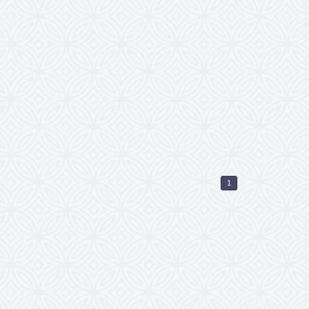
 van uw
Blijdorp
iment is of een
rg gewild en in een
r in de rij te staan,
gewoon gegarandeerd
betrouwbaar online!
1