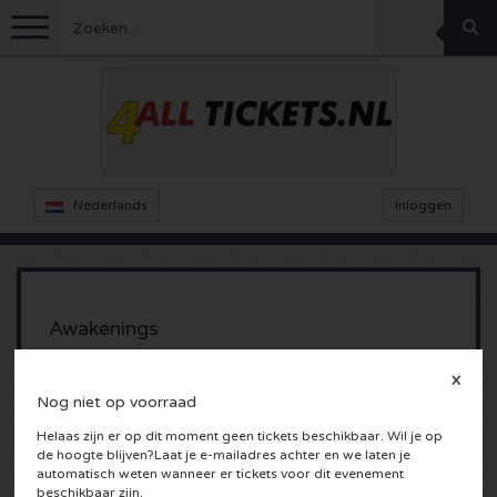
Menu
Voetbal
Concerten
Feyenoord kaarten
Nederlands
Inloggen
Ajax kaarten
Festivals
Rammstein kaarten
Oranje kaartjes
KISS kaartjes
Sport overig
Decibel Outdoor kaarten
Awakenings
Nederland
Marco Borsato kaartjes
Milkshake kaartjes
Dance
Formule 1
X
Gashouder
Nog niet op voorraad
Amsterdam, Nederland
Engeland
Kensington kaarten
DGTL kaartjes
Kickboksen
Theater
Armin van Buuren kaarten
Helaas zijn er op dit moment geen tickets beschikbaar. Wil je op
de hoogte blijven?Laat je e-mailadres achter en we laten je
Spanje
Snoop Dogg kaartjes
Awakenings kaarten
automatisch weten wanneer er tickets voor dit evenement
Rugby
Reverze kaarten
Overig
TAFKAL kaartjes
beschikbaar zijn.