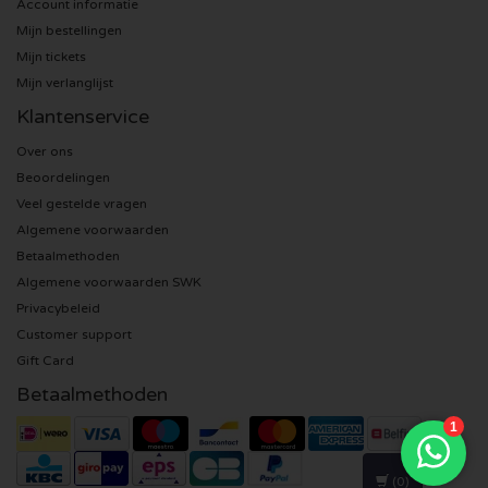
Account informatie
Mijn bestellingen
Sting kaartjes
Mijn tickets
Mijn verlanglijst
Olivia Rodrigo kaartjes
Klantenservice
The Cure kaartjes
Over ons
Beoordelingen
Veel gestelde vragen
Tame Impala kaartjes
Algemene voorwaarden
Betaalmethoden
Sam Fender kaartjes
Algemene voorwaarden SWK
Privacybeleid
Bruce Springsteen kaartjes
Customer support
Gift Card
My Chemical Romance kaartjes
Betaalmethoden
Rob de Nijs kaartjes
Danny Vera kaartjes
(0)