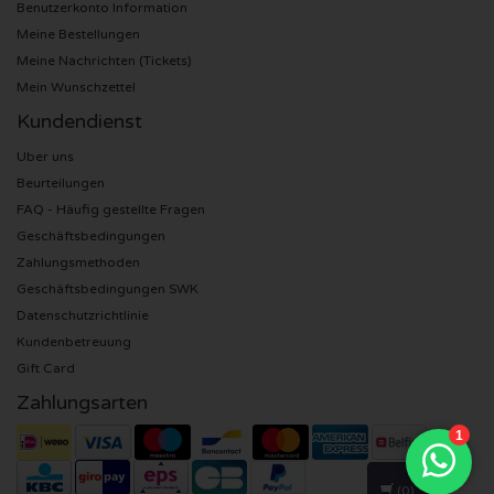
Benutzerkonto Information
Meine Bestellungen
Alicia Keys Karten
Meine Nachrichten (Tickets)
Mein Wunschzettel
Beyonce Karten
Kundendienst
Uber uns
Taylor Swift Karten
Beurteilungen
FAQ - Häufig gestellte Fragen
Imagine Dragons Karten
Geschäftsbedingungen
Zahlungsmethoden
Tino Martin Karten
Geschäftsbedingungen SWK
Datenschutzrichtlinie
Foo Fighters Karten
Kundenbetreuung
Gift Card
Justin Timberlake Karten
Zahlungsarten
Jonas Bothers Karten
Drake Karten
(0)