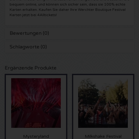
bequem online, und können sich sicher sein, dass sie 100% echte
Karten erhalten. Kaufen Sie daher Ihre Werchter Boutique Festival
Anouk Karten
Kingsland Festival Karten
Underworld Karten
Karten jetzt bei 4Alltickets!
Eagles Karten
Joy x Flow Festival
Peggy Gou Karten
Bewertungen (0)
Justin Bieber Karten
Het Amsterdams Verbond Karten
No Art Karten
Schlagworte (0)
Kings of Leon Karten
Vroeger Was Alles Beter Festival Karten
Ergänzende Produkte
Lana del Rey Karten
Iron Maiden Karten
Maan Karten
Michael Buble Karten
Stromae Karten
Mysteryland
Milkshake Festival