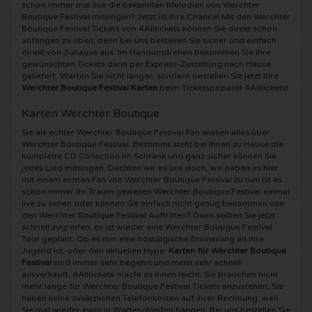
schon immer mal live die bekannten Melodien von Werchter
Boutique Festival mitsingen? Jetzt ist Ihre Chance! Mit den Werchter
Shawn Mendes Karten
Into The Great Wide Open Karten
Disclosure Karten
Boutique Festival Tickets von 4Alltickets können Sie direkt schon
anfangen zu üben, denn bei uns bestellen Sie sicher und einfach
direkt von Zuhause aus. Im Handumdrehen bekommen Sie Ihre
Oscar and the Wolf tickets
Breda Live Karten
Qapital Karten
gewünschten Tickets dann per Express-Zustellung nach Hause
geliefert. Warten Sie nicht länger, sondern bestellen Sie jetzt Ihre
Werchter Boutique Festival Karten
beim Ticketspezialist 4Alltickets!
Red Hot Chili Peppers Karten
7th Sunday Festival Karten
Hardwell Karten
Karten Werchter Boutique
Bryan Adams Karten
Harmony of Hardcore Karten
X-Qlusive Holland Karten
Sie als echter Werchter Boutique Festival Fan wissen alles über
Werchter Boutique Festival. Bestimmt steht bei Ihnen zu Hause die
komplette CD Collection im Schrank und ganz sicher können Sie
Burna Boy Karten
Parkzicht Outdoor Festival Karten
Supremacy Karten
jedes Lied mitsingen. Dachten wir es uns doch, wir haben es hier
mit einem echten Fan von Werchter Boutique Festival zu tun! Ist es
schon immer Ihr Traum gewesen Werchter Boutique Festival einmal
Coldplay Karten
Into the Woods Karten
X-Qlusive Karten
live zu sehen oder können Sie einfach nicht genug bekommen von
den Werchter Boutique Festival Auftritten? Dann sollten Sie jetzt
schnell zugreifen, es ist wieder eine Werchter Boutique Festival
Patrick Bruel Karten
The Qontinent Karten
Glow in the Dark Karten
Tour geplant. Ob es nun eine nostalgische Erinnerung an Ihre
Jugend ist, oder den aktuellen Hype:
Karten für Werchter Boutique
Festival
sind immer sehr begehrt und meist sehr schnell
Avril Lavigne Karten
Chin Chin Karten
Audio Obscura Karten
ausverkauft. 4Alltickets macht es Ihnen leicht: Sie brauchen nicht
mehr lange für Werchter Boutique Festival Tickets anzustehen, Sie
haben keine zusätzlichen Telefonkosten auf Ihrer Rechnung, weil
Genesis Karten
Lekker en Live Karten
A Nightmare in Rotterdam Karten
Sie mal wieder ewig in Warteschleifen hängen. Bei uns bestellen Sie