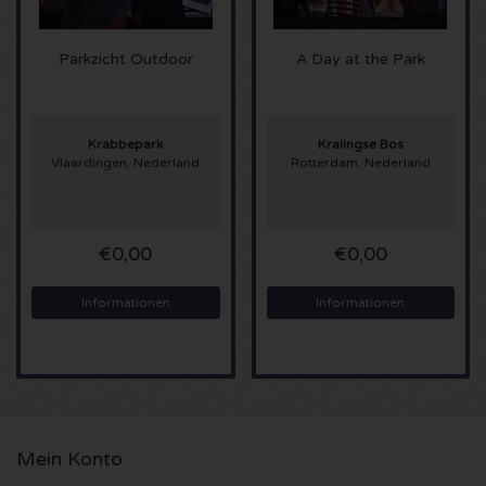
U2 Karten
Parkzicht Outdoor
A Day at the Park
Bruno Mars Karten
Krabbepark
Kralingse Bos
Ariana Grande Karten
Vlaardingen, Nederland
Rotterdam, Nederland
Eminem Karten
€0,00
€0,00
John Mayer Karten
Informationen
Informationen
Enrique Iglesias Karten
Lady Gaga Karten
Maroon 5 Karten
Mein Konto
Rihanna Karten