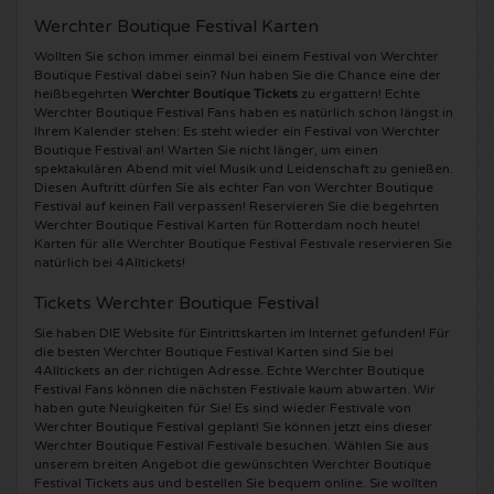
Werchter Boutique Festival Karten
5 Seconds of Summer Karten
Pinkpop karten
Crazyland Karten
Wollten Sie schon immer einmal bei einem Festival von Werchter
Boutique Festival dabei sein? Nun haben Sie die Chance eine der
Simple Minds Karten
Dance Valley Karten
Hardcore4life Karten
heißbegehrten
Werchter Boutique Tickets
zu ergattern! Echte
Werchter Boutique Festival Fans haben es natürlich schon längst in
Ihrem Kalender stehen: Es steht wieder ein Festival von Werchter
Toto Karten
Intents Karten
Shockerz Karten
Boutique Festival an! Warten Sie nicht länger, um einen
spektakulären Abend mit viel Musik und Leidenschaft zu genießen.
Diesen Auftritt dürfen Sie als echter Fan von Werchter Boutique
UB 40 Karten
Valhalla Karten
Swedish House Mafia Karten
Festival auf keinen Fall verpassen! Reservieren Sie die begehrten
Werchter Boutique Festival Karten für Rotterdam noch heute!
Karten für alle Werchter Boutique Festival Festivale reservieren Sie
De Amsterdamse Zomer karten
OH MY Karten
Charlotte de Witte Karten
natürlich bei 4Alltickets!
Tickets Werchter Boutique Festival
Normaal Karten
Kralingse Bos Festival
909 Karten
Sie haben DIE Website für Eintrittskarten im Internet gefunden! Für
die besten Werchter Boutique Festival Karten sind Sie bei
Louis Tomlinson Karten
WOO HAH Karten
Verknipt Karten
4Alltickets an der richtigen Adresse. Echte Werchter Boutique
Festival Fans können die nächsten Festivale kaum abwarten. Wir
haben gute Neuigkeiten für Sie! Es sind wieder Festivale von
Tom Jones Karten
Free Your Mind Festival Karten
DLDK Karten
Werchter Boutique Festival geplant! Sie können jetzt eins dieser
Werchter Boutique Festival Festivale besuchen. Wählen Sie aus
unserem breiten Angebot die gewünschten Werchter Boutique
Ed Sheeran Karten
Strafwerk Karten
Above Beyond Karten
Festival Tickets aus und bestellen Sie bequem online. Sie wollten