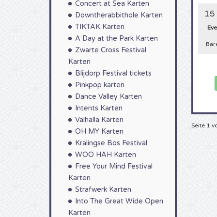
Concert at Sea Karten
gepla
Lekke
15 
Downtherabbithole Karten
leich
TIKTAK Karten
Eve
Telef
Sie b
A Day at the Park Karten
Bar
Ihre L
Zwarte Cross Festival
Karten
Blijdorp Festival tickets
Pinkpop karten
Dance Valley Karten
Intents Karten
Valhalla Karten
Seite 1 v
OH MY Karten
Kralingse Bos Festival
WOO HAH Karten
Free Your Mind Festival
Karten
Strafwerk Karten
Into The Great Wide Open
Karten