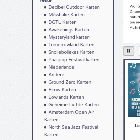
Feste
Wollt
Decibel Outdoor Karten
Chanc
Milkshake Karten
natür
DGTL Karten
Sie n
Auftri
Awakenings Karten
Mysteryland karten
Tick
Tomorrowland Karten
Sie h
Snollebollekes Karten
Sie b
abwar
Paaspop Festival karten
könne
Niederlande
gewün
die b
Andere
von 4
Ground Zero Karten
direk
Elrow Karten
Zuste
Karte
Lowlands Karten
Geheime Liefde Karten
Lekk
Amsterdam Open Air
Sie a
Karten
kompl
Le
doch,
North Sea Jazz Festival
gewes
Karten
Lekker