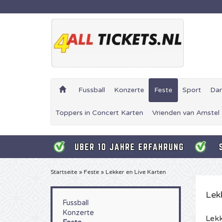
Fussball
Konzerte
Feste
Sport
Da
Toppers in Concert Karten
Vrienden van Amstel
Startseite
»
Feste
»
Lekker en Live Karten
Lek
Fussball
Konzerte
Lekk