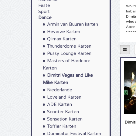
Feste
Wollt
Sport
haben
Dimit
Dance
wiede
Armin van Buuren karten
Abend
Reverze Karten
Vegas
Qlimax Karten
Tick
Thunderdome Karten
Sie h
Pussy Lounge Karten
Karte
Masters of Hardcore
die n
Dimit
Karten
besuc
Dimitri Vegas and Like
aus u
Mike Karten
Dimit
von 4
Niederlande
direk
Loveland Karten
Zuste
und L
ADE Karten
Scooter Karten
Kart
Sensation Karten
Dimit
Sie a
Toffler Karten
steht
mitsi
Dominator Festival Karten