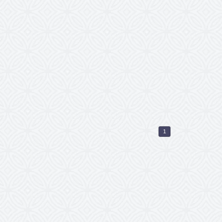
l live zu sehen oder
itten? Dann sollten
nt. Ob es nun eine
tri Vegas und Like
ets macht es Ihnen
ehen, Sie haben keine
hleifen hängen. Bei
arten erhalten.
1