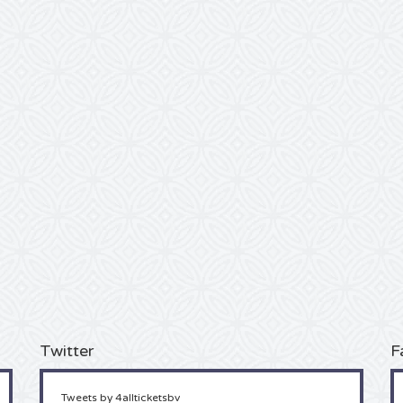
Twitter
F
Tweets by 4allticketsbv