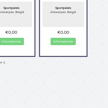
zu tun! Ist es schon immer Ihr Traum gewesen Dimitri Vegas und Like Mike einma
n Sie einfach nicht genug bekommen von den Dimitri Vegas und Like Mike Auftr
Sportpaleis
Sportpaleis
tzt schnell zugreifen, es ist wieder eine Dimitri Vegas und Like Mike Tour gepla
Antwerpen, België
Antwerpen, België
lgische Erinnerung an Ihre Jugend ist, oder den aktuellen Hype:
Karten für Dimi
Konzerte
sind immer sehr begehrt und meist sehr schnell ausverkauft. 4Alltick
t: Sie brauchen nicht mehr lange für Dimitri Vegas und Like Mike Tickets anzust
zlichen Telefonkosten auf Ihrer Rechnung, weil Sie mal wieder ewig in Wartesc
estellen Sie bequem online, und können sich sicher sein, dass sie 100% echte K
€0,00
€0,00
 Sie daher Ihre Dimitri Vegas und Like Mike Karten jetzt bei 4Alltickets!
Informationen
Informationen
on 1