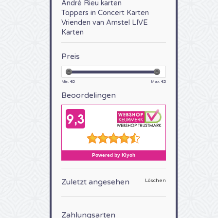
André Rieu karten
Toppers in Concert Karten
Vrienden van Amstel LIVE
Karten
Preis
Min: €
0
Max: €
5
Beoordelingen
Zuletzt angesehen
Löschen
Zahlungsarten