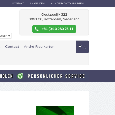
KONTAKT
ANMELDEN
KUNDENKONTO ANLEGEN
Oostzeedijk 322
3063 CC, Rotterdam, Nederland
+31 (0)10 280 75 11
utsch
e
Contact
André Rieu karten
(0)