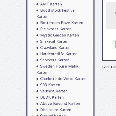
Mike 
AMF Karten
könne
Boothstock Festival
Sie je
nosta
Karten
Mike 
Rotterdam Rave Karten
leich
zusät
Pleinvrees Karten
uns b
Mystic Garden Karten
Kaufen
Snakepit Karten
Crazyland Karten
Hardcore4life Karten
Shockerz Karten
Swedish House Mafia
Seite 1 v
Karten
Charlotte de Witte Karten
909 Karten
Verknipt Karten
DLDK Karten
Above Beyond Karten
Disclosure Karten