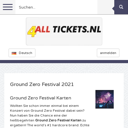
Menu
Fussball
Konzerte
Feyenoord Karten
Deutsch
anmelden
Feste
Ajax Karten
Rammstein Karten
Niederlande Karten
Sport
KISS Karten
Decibel Outdoor Karten
Ground Zero Festival 2021
Niederlande
Marco Borsato Karten
Milkshake Karten
Dance
Formel 1
Ground Zero Festival Karten
Wollten Sie schon immer einmal bei einem
England
Kensington Karten
DGTL Karten
Kickboxen
Theater
Armin van Buuren karten
Konzert von Ground Zero Festival dabei sein?
Nun haben Sie die Chance eine der
heißbegehrten
Ground Zero Festival Karten
zu
Spanien
Snoop Dogg Karten
Awakenings Karten
Rugby
Reverze Karten
Andere
TAFKAL Karten
ergattern! The world’s #1 hardcore brand. Echte