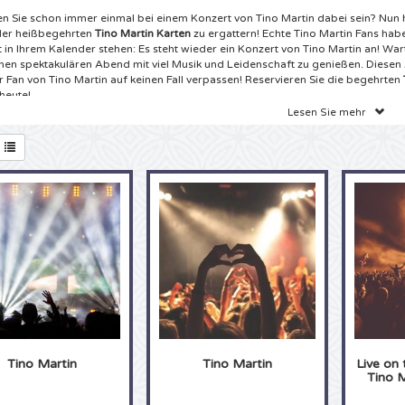
en Sie schon immer einmal bei einem Konzert von Tino Martin dabei sein? Nun
der heißbegehrten
Tino Martin Karten
zu ergattern! Echte Tino Martin Fans hab
t in Ihrem Kalender stehen: Es steht wieder ein Konzert von Tino Martin an! Wart
nen spektakulären Abend mit viel Musik und Leidenschaft zu genießen. Diesen Au
r Fan von Tino Martin auf keinen Fall verpassen! Reservieren Sie die begehrten
heute!
Lesen Sie mehr
ets Tino Martin Tour
aben DIE Website für Eintrittskarten im Internet gefunden! Für die besten Tino M
Alltickets an der richtigen Adresse. Echte Tino Martin Fans können die nächst
ten. Wir haben gute Neuigkeiten für Sie! Es sind wieder Konzerte von Tino Mart
n jetzt eins dieser Tino Martin Konzerte besuchen. Wählen Sie aus unserem br
schten Tino Martin Tickets aus und bestellen Sie bequem online. Sie wollten s
ekannten Melodien von Tino Martin mitsingen? Jetzt ist Ihre Chance! Mit den Ti
ickets können Sie direkt schon anfangen zu üben, denn bei uns bestellen Sie sic
uhause aus. Im Handumdrehen bekommen Sie Ihre gewünschten Tickets dann 
llung nach Hause geliefert. Warten Sie nicht länger, sondern bestellen Sie jetzt
ts
beim Ticketspezialist 4Alltickets!
en Tino Martin Konzert
ls echter Tino Martin Fan wissen alles über Tino Martin. Bestimmt steht bei Ihne
Tino Martin
Tino Martin
Live on
ette CD Collection im Schrank und ganz sicher können Sie jedes Lied mitsinge
Tino M
 wir haben es hier mit einem echten Fan von Tino Martin zu tun! Ist es schon i
en Tino Martin einmal live zu sehen oder können Sie einfach nicht genug be