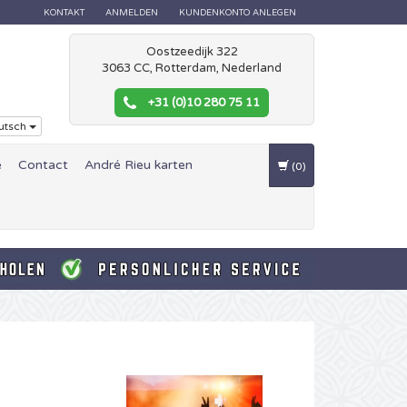
KONTAKT
ANMELDEN
KUNDENKONTO ANLEGEN
Oostzeedijk 322
3063 CC, Rotterdam, Nederland
+31 (0)10 280 75 11
utsch
e
Contact
André Rieu karten
(0)