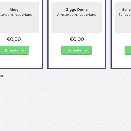
 Auftritten? Dann sollten Sie jetzt schnell zugreifen, es ist wieder eine Tino Ma
n eine nostalgische Erinnerung an Ihre Jugend ist, oder den aktuellen Hype:
Kar
Ahoy
Ziggo Dome
Sche
rte
sind immer sehr begehrt und meist sehr schnell ausverkauft. 4Alltickets mac
tterdam, Nederland
Amsterdam, Nederland
Scheve
rauchen nicht mehr lange für Tino Martin Tickets anzustehen, Sie haben keine z
onkosten auf Ihrer Rechnung, weil Sie mal wieder ewig in Warteschleifen hänge
equem online, und können sich sicher sein, dass sie 100% echte Karten erhalte
ino Martin Karten jetzt bei 4Alltickets!
€0,00
€0,00
Informationen
Informationen
I
on 1