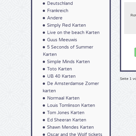
Martin
Deutschland
es nu
Frankreich
Konze
Ro
Sie b
Andere
Telef
Simply Red Karten
Sie b
Live on the beach Karten
Ihre T
Guus Meeuwis
5 Seconds of Summer
Karten
Simple Minds Karten
Toto Karten
UB 40 Karten
Seite 1 v
De Amsterdamse Zomer
karten
Normaal Karten
Louis Tomlinson Karten
Tom Jones Karten
Ed Sheeran Karten
Shawn Mendes Karten
Oscar and the Wolf tickets