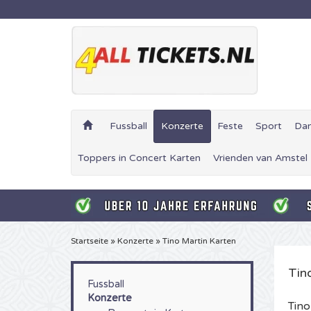
Fussball
Konzerte
Feste
Sport
Da
Toppers in Concert Karten
Vrienden van Amstel
Startseite
»
Konzerte
»
Tino Martin Karten
Tin
Fussball
Konzerte
Tino