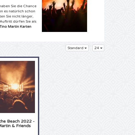
 haben Sie die Chance
en es natürlich schon
en Sie nicht länger,
ftritt dürfen Sie als
Tino Martin Karten
Standard
24
artin Karten sind Sie
en Konzerte kaum
in geplant! Sie
eiten Angebot die
chon immer mal live
no Martin Tickets von
her und einfach direkt
per Express-
 Ihre
Tino Martin
n zu Hause die
 the Beach 2022 -
n. Dachten wir es uns
artin & Friends
mmer Ihr Traum
kommen von den Tino