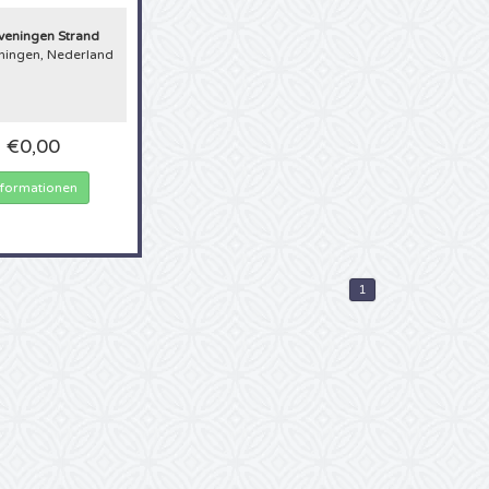
rtin Tour geplant. Ob
ten für Tino Martin
veningen Strand
ht es Ihnen leicht:
ningen, Nederland
usätzlichen
n. Bei uns bestellen
n. Kaufen Sie daher
€0,00
nformationen
1