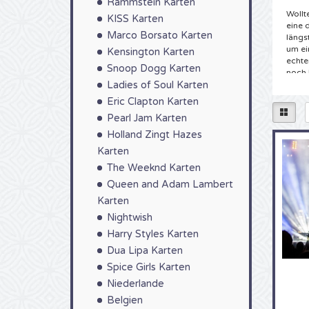
Rammstein Karten
Wollt
KISS Karten
eine 
Marco Borsato Karten
längs
um ei
Kensington Karten
echte
Snoop Dogg Karten
noch 
Ladies of Soul Karten
Tick
Eric Clapton Karten
Sie h
Pearl Jam Karten
bei 4
Holland Zingt Hazes
abwar
Karten
könne
gewün
The Weeknd Karten
die b
Queen and Adam Lambert
4Allt
von Z
Karten
Zuste
Nightwish
Ticke
Harry Styles Karten
Kart
Dua Lipa Karten
Spice Girls Karten
Sie a
kompl
Niederlande
doch,
Belgien
gewes