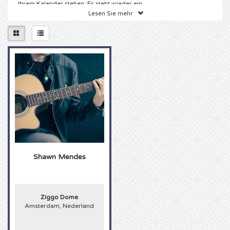
Ihrem Kalender stehen: Es steht wieder ein
Konzert von Shawn Mendes an! Warten Sie nicht
Schottland
Ladies of Soul Karten
Lesen Sie mehr
Mysteryland karten
Tennis
Qlimax Karten
Jochem Myjer Karten
VIP-Loge
länger, um einen spektakulären Abend mit viel
Musik und Leidenschaft zu genießen. Diesen
Auftritt dürfen Sie als echter Fan von Shawn
Europa League
Eric Clapton Karten
Celtic Karten
Tomorrowland Karten
Darts
ABN AMRO tennis Karten
Thunderdome Karten
Firmenfeier
Mendes auf keinen Fall verpassen!
Tickets Shawn Mendes Amsterdam
Champions League
Pearl Jam Karten
Snollebollekes Karten
Eislaufen
Pussy Lounge Karten
Incentive-Reise
Sie haben DIE Website für Eintrittskarten im
Internet gefunden! Für die besten Shawn Mendes
Cup Final Karten
Holland Zingt Hazes Karten
Paaspop Festival karten
Leichtathletik
Masters of Hardcore Karten
Contact
Karten sind Sie bei 4Alltickets an der richtigen
Adresse. Echte Shawn Mendes Fans können die
nächsten Konzerte kaum abwarten. Wir haben
Frauenfussball
The Weeknd Karten
Niederlande
Golf
Dimitri Vegas and Like Mike Karten
André Rieu karten
gute Neuigkeiten für Sie! Es sind wieder Konzerte
von Shawn Mendes geplant! Sie können jetzt eins
dieser Shawn Mendes Konzerte besuchen.
EM 2024
Queen and Adam Lambert Karten
Andere
Boxen
Dutch Open Karten
Niederlande
Toppers in Concert Karten
Wählen Sie aus unserem breiten Angebot die
Shawn Mendes
gewünschten Shawn Mendes Tickets aus und
bestellen Sie bequem online. Sie wollten schon
PSG Karten
Nightwish
Ground Zero Karten
Eishockey
Loveland Karten
Vrienden van Amstel LIVE Karten
immer mal live die bekannten Melodien von
Shawn Mendes mitsingen? Jetzt ist Ihre Chance!
Europa Conference League Karten
Harry Styles Karten
Mit den Shawn Mendes Tickets von 4Alltickets
Elrow Karten
American Football
ADE Karten
Ziggo Dome
können Sie direkt schon anfangen zu üben, denn
Amsterdam, Nederland
bei uns bestellen Sie sicher und einfach direkt
Sparta Karten
Dua Lipa Karten
Lowlands Karten
von Zuhause aus. Im Handumdrehen bekommen
Cricket
Scooter Karten
Sie Ihre gewünschten Tickets dann per Express-