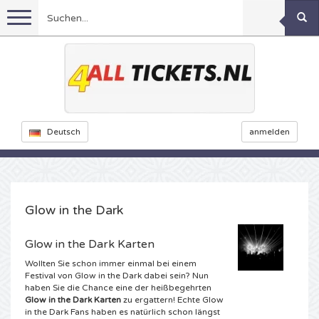
Menu
Fussball
Konzerte
Feyenoord Karten
Deutsch
anmelden
Ajax Karten
Feste
Rammstein Karten
Niederlande Karten
KISS Karten
Sport
Decibel Outdoor Karten
Glow in the Dark
Niederlande
Marco Borsato Karten
Dance
Milkshake Karten
Formel 1
Glow in the Dark Karten
Wollten Sie schon immer einmal bei einem
England
Kensington Karten
DGTL Karten
Theater
Kickboxen
Armin van Buuren karten
Festival von Glow in the Dark dabei sein? Nun
haben Sie die Chance eine der heißbegehrten
Glow in the Dark Karten
zu ergattern! Echte Glow
Spanien
Snoop Dogg Karten
Awakenings Karten
Rugby
Reverze Karten
Andere
TAFKAL Karten
in the Dark Fans haben es natürlich schon längst