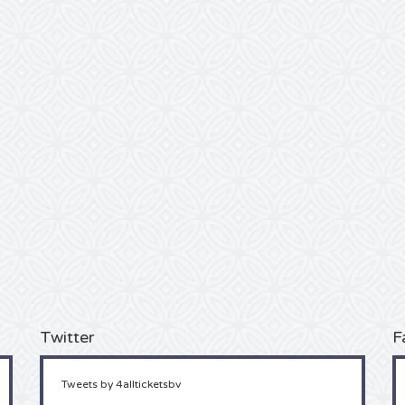
Twitter
F
Tweets by 4allticketsbv