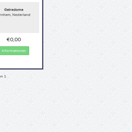
erung an Ihre Jugend ist, oder den aktuellen Hype:
Karten für Qlimax Konzerte
s
rt und meist sehr schnell ausverkauft. 4Alltickets macht es Ihnen leicht: Sie b
Gelredome
 für Qlimax Tickets anzustehen, Sie haben keine zusätzlichen Telefonkosten auf
rnhem, Nederland
al wieder ewig in Warteschleifen hängen. Bei uns bestellen Sie bequem online,
 sein, dass sie 100% echte Karten erhalten. Kaufen Sie daher Ihre Qlimax Karten 
€0,00
Informationen
on 1