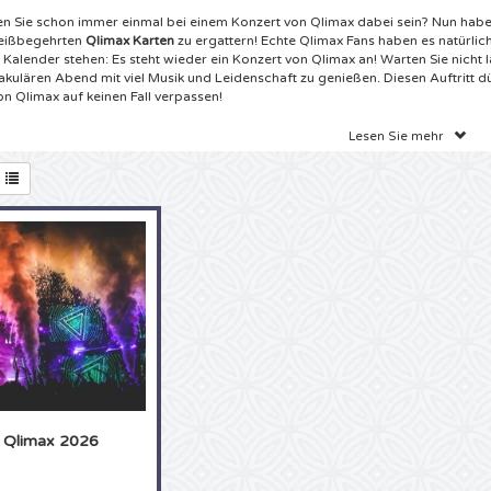
en Sie schon immer einmal bei einem Konzert von Qlimax dabei sein? Nun habe
eißbegehrten
Qlimax Karten
zu ergattern! Echte Qlimax Fans haben es natürlich
 Kalender stehen: Es steht wieder ein Konzert von Qlimax an! Warten Sie nicht 
akulären Abend mit viel Musik und Leidenschaft zu genießen. Diesen Auftritt dü
on Qlimax auf keinen Fall verpassen!
ets Qlimax 2021 Gelredome
Lesen Sie mehr
aben DIE Website für Eintrittskarten im Internet gefunden! Für die besten Qlimax
ickets an der richtigen Adresse. Echte Qlimax Fans können die nächsten Konze
aben gute Neuigkeiten für Sie! Es sind wieder Konzerte von Qlimax geplant! Sie 
r Qlimax Konzerte besuchen. Wählen Sie aus unserem breiten Angebot die ge
ts aus und bestellen Sie bequem online. Sie wollten schon immer mal live die 
limax mitsingen? Jetzt ist Ihre Chance! Mit den
Qlimax Tickets
von 4Alltickets k
 anfangen zu üben, denn bei uns bestellen Sie sicher und einfach direkt von Z
mdrehen bekommen Sie Ihre gewünschten Tickets dann per Express-Zustell
ert. Warten Sie nicht länger, sondern bestellen Sie jetzt Ihre Qlimax Karten beim
ckets!
ax Festival Tickets
ls echter Qlimax Fan wissen alles über Qlimax. Bestimmt steht bei Ihnen zu Hau
ction im Schrank und ganz sicher können Sie jedes Lied mitsingen. Dachten wir
Qlimax 2026
 es hier mit einem echten Fan von Qlimax zu tun! Ist es schon immer Ihr Trau
l live zu sehen oder können Sie einfach nicht genug bekommen von den Qlimax
n Sie jetzt schnell zugreifen, es ist wieder eine Qlimax Tour geplant. Ob es nun