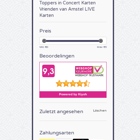
Toppers in Concert Karten
Vrienden van Amstel LIVE
Karten
Preis
Min: €
0
Max: €
5
Beoordelingen
Zuletzt angesehen
Löschen
Zahlungsarten