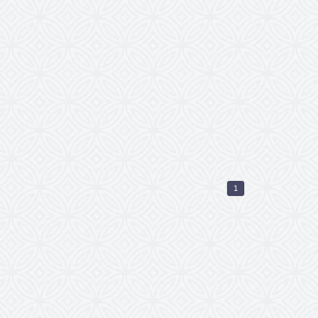
ind immer sehr
rauchen nicht mehr
 Ihrer Rechnung, weil
 und können sich
jetzt bei 4Alltickets!
1