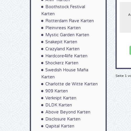
Erinn
Boothstock Festival
begeh
lange
Karten
A
Sie m
Rotterdam Rave Karten
sicher
Pleinvrees Karten
Mystic Garden Karten
Snakepit Karten
Crazyland Karten
Hardcore4life Karten
Shockerz Karten
Swedish House Mafia
Seite 1 v
Karten
Charlotte de Witte Karten
909 Karten
Verknipt Karten
DLDK Karten
Above Beyond Karten
Disclosure Karten
Qapital Karten