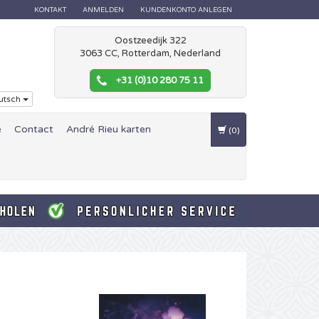
KONTAKT
ANMELDEN
KUNDENKONTO ANLEGEN
Oostzeedijk 322
3063 CC, Rotterdam, Nederland
+31 (0)10 280 75 11
utsch
e
Contact
André Rieu karten
(0)