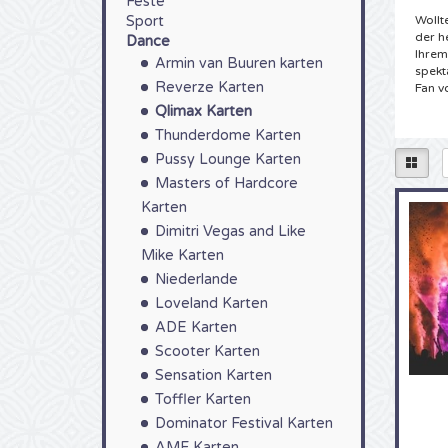
Feste
Sport
Wollt
der h
Dance
Ihrem
Armin van Buuren karten
spekt
Reverze Karten
Fan v
Qlimax Karten
Tick
Thunderdome Karten
Sie h
Pussy Lounge Karten
4Allt
Masters of Hardcore
Wir h
diese
Karten
Ticke
Dimitri Vegas and Like
von Q
Mike Karten
schon
Handu
Niederlande
gelief
Loveland Karten
4Allti
ADE Karten
Qlim
Scooter Karten
Sie a
Sensation Karten
Colle
Toffler Karten
haben
einma
Dominator Festival Karten
sollte
AMF Karten