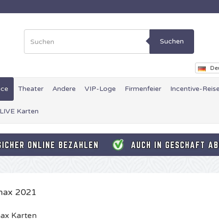
Suchen
De
ce
Theater
Andere
VIP-Loge
Firmenfeier
Incentive-Reis
 LIVE Karten
max 2021
ax Karten