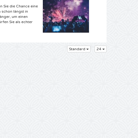
n Sie die Chance eine
 schon längst in
länger, um einen
rfen Sie als echter
 Karten sind Sie bei
Standard
24
rte kaum abwarten.
können jetzt eins
wünschten Qlimax
bekannten Melodien
önnen Sie direkt
uhause aus. Im
ung nach Hause
 Ticketspezialist
se die komplette CD
 es uns doch, wir
m gewesen Qlimax
 Auftritten? Dann
 eine nostalgische