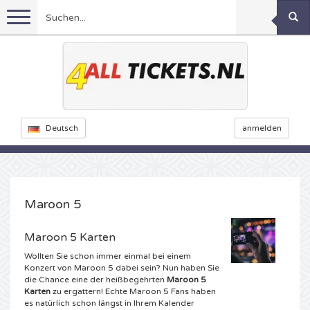
Menu
Fussball
Konzerte
Feyenoord Karten
Deutsch
anmelden
Feste
Ajax Karten
Rammstein Karten
Niederlande Karten
KISS Karten
Sport
Decibel Outdoor Karten
Maroon 5
Niederlande
Marco Borsato Karten
Milkshake Karten
Dance
Formel 1
Maroon 5 Karten
Wollten Sie schon immer einmal bei einem
England
Kensington Karten
DGTL Karten
Kickboxen
Theater
Armin van Buuren karten
Konzert von Maroon 5 dabei sein? Nun haben Sie
die Chance eine der heißbegehrten
Maroon 5
Karten
zu ergattern! Echte Maroon 5 Fans haben
Spanien
Snoop Dogg Karten
Awakenings Karten
Rugby
Reverze Karten
Andere
TAFKAL Karten
es natürlich schon längst in Ihrem Kalender