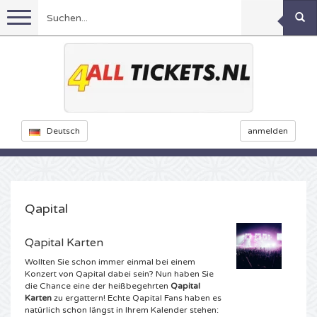
Menu
Fussball
Konzerte
Feyenoord Karten
Deutsch
anmelden
Ajax Karten
Feste
Rammstein Karten
Niederlande Karten
KISS Karten
Sport
Decibel Outdoor Karten
Qapital
Niederlande
Marco Borsato Karten
Dance
Milkshake Karten
Formel 1
Qapital Karten
Wollten Sie schon immer einmal bei einem
England
Kensington Karten
DGTL Karten
Theater
Kickboxen
Armin van Buuren karten
Konzert von Qapital dabei sein? Nun haben Sie
die Chance eine der heißbegehrten
Qapital
Karten
zu ergattern! Echte Qapital Fans haben es
Spanien
Snoop Dogg Karten
Awakenings Karten
Rugby
Reverze Karten
Andere
TAFKAL Karten
natürlich schon längst in Ihrem Kalender stehen: