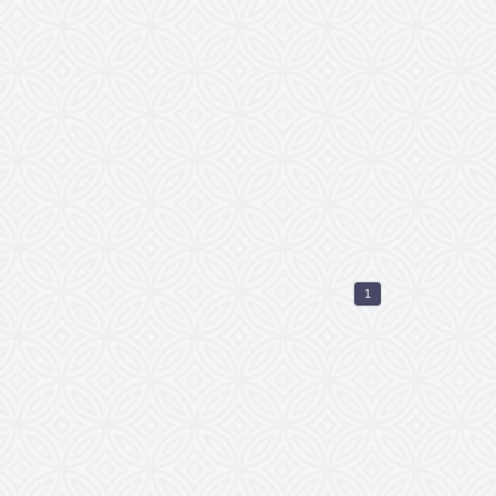
sind immer sehr
rauchen nicht mehr
f Ihrer Rechnung, weil
 und können sich
n jetzt bei
1