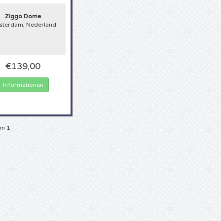
erung an Ihre Jugend ist, oder den aktuellen Hype:
Karten für Genesis Konzerte
rt und meist sehr schnell ausverkauft. 4Alltickets macht es Ihnen leicht: Sie b
Ziggo Dome
 für Genesis Tickets anzustehen, Sie haben keine zusätzlichen Telefonkosten au
terdam, Nederland
al wieder ewig in Warteschleifen hängen. Bei uns bestellen Sie bequem online,
r sein, dass sie 100% echte Karten erhalten. Kaufen Sie daher Ihre Genesis Karte
ckets!
€139,00
Informationen
on 1