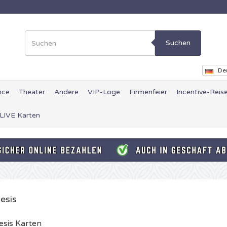
Suchen
De
nce
Theater
Andere
VIP-Loge
Firmenfeier
Incentive-Reis
 LIVE Karten
esis
sis Karten