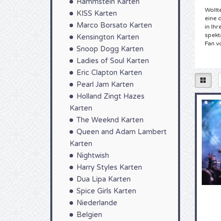
Rammstein Karten
Wollt
KISS Karten
eine 
Marco Borsato Karten
in Ih
spekt
Kensington Karten
Fan v
Snoop Dogg Karten
Ladies of Soul Karten
Tick
Eric Clapton Karten
Sie h
4Allt
Pearl Jam Karten
Wir h
Holland Zingt Hazes
diese
Karten
Ticke
von G
The Weeknd Karten
schon
Queen and Adam Lambert
Handu
gelief
Karten
4Allti
Nightwish
Harry Styles Karten
Gen
Dua Lipa Karten
Sie a
Spice Girls Karten
Colle
haben
Niederlande
einma
Belgien
sollte