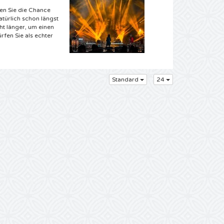
en Sie die Chance
atürlich schon längst
ht länger, um einen
rfen Sie als echter
s Karten sind Sie bei
Standard
24
erte kaum abwarten.
 können jetzt eins
ewünschten Genesis
bekannten Melodien
 können Sie direkt
uhause aus. Im
ung nach Hause
 Ticketspezialist
ause die komplette CD
 es uns doch, wir
um gewesen Genesis
s Auftritten? Dann
n eine nostalgische