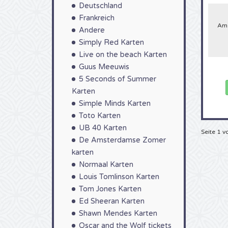
Erinn
Deutschland
begeh
Frankreich
lange
Ams
Sie m
Andere
siche
Simply Red Karten
4Allti
Live on the beach Karten
Guus Meeuwis
5 Seconds of Summer
Karten
Simple Minds Karten
Toto Karten
UB 40 Karten
Seite 1 v
De Amsterdamse Zomer
karten
Normaal Karten
Louis Tomlinson Karten
Tom Jones Karten
Ed Sheeran Karten
Shawn Mendes Karten
Oscar and the Wolf tickets