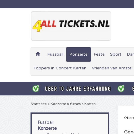
Fussball
Konzerte
Feste
Sport
Da
Toppers in Concert Karten
Vrienden van Amstel
Startseite
»
Konzerte
»
Genesis Karten
Gen
Fussball
Konzerte
Gene