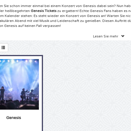
en Sie schon immer einmal bei einem Konzert von Genesis dabei sein? Nun hab
der heißbegehrten
Genesis Tickets
zu ergattern! Echte Genesis Fans haben es n
rem Kalender stehen: Es steht wieder ein Konzert von Genesis an! Warten Sie nic
akulären Abend mit viel Musik und Leidenschaft zu genießen. Diesen Auftritt dü
on Genesis auf keinen Fall verpassen!
ets Genesis Amsterdam
Lesen Sie mehr
aben DIE Website für Eintrittskarten im Internet gefunden! Für die besten Genesi
ickets an der richtigen Adresse. Echte Genesis Fans können die nächsten Konz
aben gute Neuigkeiten für Sie! Es sind wieder Konzerte von Genesis geplant! Sie
r Genesis Konzerte besuchen. Wählen Sie aus unserem breiten Angebot die g
ts aus und bestellen Sie bequem online. Sie wollten schon immer mal live die 
enesis mitsingen? Jetzt ist Ihre Chance! Mit den Genesis Tickets von 4Alltickets
 anfangen zu üben, denn bei uns bestellen Sie sicher und einfach direkt von Z
mdrehen bekommen Sie Ihre gewünschten Tickets dann per Express-Zustell
ert. Warten Sie nicht länger, sondern bestellen Sie jetzt Ihre
Genesis Karten
beim
ckets!
esis Ziggo Dome Karten
ls echter Genesis Fan wissen alles über Genesis. Bestimmt steht bei Ihnen zu H
ction im Schrank und ganz sicher können Sie jedes Lied mitsingen. Dachten wir
Genesis
 es hier mit einem echten Fan von Genesis zu tun! Ist es schon immer Ihr Tra
l live zu sehen oder können Sie einfach nicht genug bekommen von den Genesi
n Sie jetzt schnell zugreifen, es ist wieder eine Genesis Tour geplant. Ob es nu