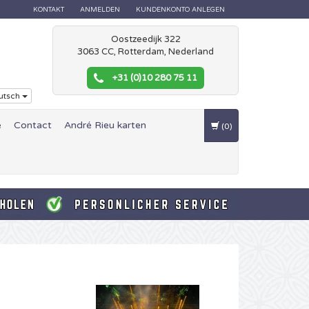
KONTAKT
ANMELDEN
KUNDENKONTO ANLEGEN
Oostzeedijk 322
3063 CC, Rotterdam, Nederland
+31 (0)10 280 75 11
utsch
e
Contact
André Rieu karten
(0)