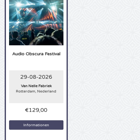
U2 Karten
Bruno Mars Karten
Ariana Grande Karten
Audio Obscura Festival
Eminem Karten
John Mayer Karten
29-08-2026
Van Nelle Fabriek
Enrique Iglesias Karten
Rotterdam, Nederland
Lady Gaga Karten
€129,00
Maroon 5 Karten
Informationen
Rihanna Karten