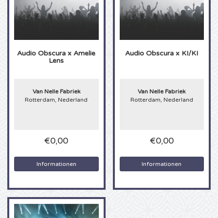
Sting Karten
Olivia Rodrigo Karten
Audio Obscura x Amelie
Audio Obscura x KI/KI
Lens
The Cure Karten
Van Nelle Fabriek
Van Nelle Fabriek
Tame Impala Karten
Rotterdam, Nederland
Rotterdam, Nederland
Sam Fender Karten
€0,00
€0,00
Bruce Springsteen Karten
Informationen
Informationen
My Chemical Romance Karten
Rob de Nijs Karten
Danny Vera Karten