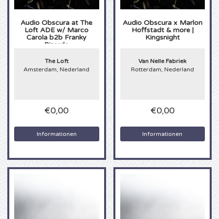
Anouk Karten
Kingsland Festival Karten
Underworld Karten
Audio Obscura at The
Audio Obscura x Marlon
Loft ADE w/ Marco
Hoffstadt & more |
Carola b2b Franky
Kingsnight
Eagles Karten
Joy x Flow Festival
Peggy Gou Karten
Rizardo
The Loft
Van Nelle Fabriek
Justin Bieber Karten
Het Amsterdams Verbond Karten
No Art Karten
Amsterdam, Nederland
Rotterdam, Nederland
Kings of Leon Karten
Vroeger Was Alles Beter Festival Karten
€0,00
€0,00
Lana del Rey Karten
Informationen
Informationen
Iron Maiden Karten
Maan Karten
Michael Buble Karten
Stromae Karten