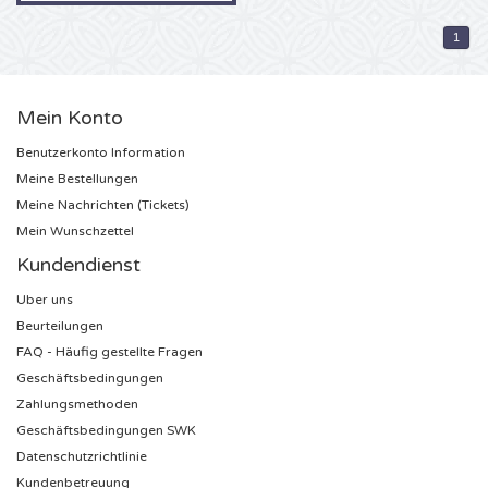
1
Alicia Keys Karten
Beyonce Karten
Mein Konto
Benutzerkonto Information
Taylor Swift Karten
Meine Bestellungen
Meine Nachrichten (Tickets)
Imagine Dragons Karten
Mein Wunschzettel
Kundendienst
Tino Martin Karten
Uber uns
Foo Fighters Karten
Beurteilungen
FAQ - Häufig gestellte Fragen
Justin Timberlake Karten
Geschäftsbedingungen
Zahlungsmethoden
Jonas Bothers Karten
Geschäftsbedingungen SWK
Datenschutzrichtlinie
Drake Karten
Kundenbetreuung