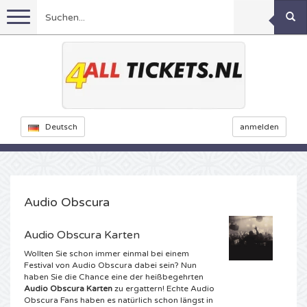
Menu
Fussball
Konzerte
Feyenoord Karten
Deutsch
anmelden
Ajax Karten
Feste
Rammstein Karten
Niederlande Karten
KISS Karten
Sport
Decibel Outdoor Karten
Audio Obscura
Niederlande
Marco Borsato Karten
Dance
Milkshake Karten
Formel 1
Audio Obscura Karten
Wollten Sie schon immer einmal bei einem
England
Kensington Karten
DGTL Karten
Theater
Kickboxen
Armin van Buuren karten
Festival von Audio Obscura dabei sein? Nun
haben Sie die Chance eine der heißbegehrten
Audio Obscura Karten
zu ergattern! Echte Audio
Spanien
Snoop Dogg Karten
Awakenings Karten
Rugby
Reverze Karten
Andere
TAFKAL Karten
Obscura Fans haben es natürlich schon längst in