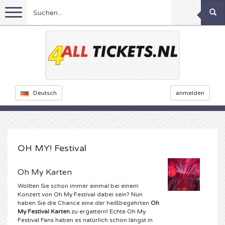
Menu
Fussball
Konzerte
Feyenoord Karten
Deutsch
anmelden
Feste
Ajax Karten
Rammstein Karten
Niederlande Karten
Sport
KISS Karten
Decibel Outdoor Karten
OH MY! Festival
Niederlande
Marco Borsato Karten
Milkshake Karten
Dance
Formel 1
Oh My Karten
Wollten Sie schon immer einmal bei einem
England
Kensington Karten
DGTL Karten
Kickboxen
Theater
Armin van Buuren karten
Konzert von Oh My Festival dabei sein? Nun
haben Sie die Chance eine der heißbegehrten
Oh
My Festival Karten
zu ergattern! Echte Oh My
Spanien
Snoop Dogg Karten
Awakenings Karten
Rugby
Reverze Karten
Andere
TAFKAL Karten
Festival Fans haben es natürlich schon längst in