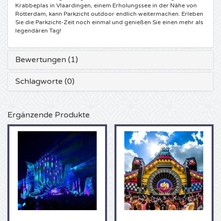
Krabbeplas in Vlaardingen, einem Erholungssee in der Nähe von
Rotterdam, kann Parkzicht outdoor endlich weitermachen. Erleben
5 Seconds of Summer Karten
Pinkpop karten
Crazyland Karten
Sie die Parkzicht-Zeit noch einmal und genießen Sie einen mehr als
legendären Tag!
Simple Minds Karten
Dance Valley Karten
Hardcore4life Karten
Bewertungen (1)
Toto Karten
Intents Karten
Shockerz Karten
Schlagworte (0)
UB 40 Karten
Valhalla Karten
Swedish House Mafia Karten
Ergänzende Produkte
De Amsterdamse Zomer karten
OH MY Karten
Charlotte de Witte Karten
Normaal Karten
Kralingse Bos Festival
909 Karten
Louis Tomlinson Karten
WOO HAH Karten
Verknipt Karten
Tom Jones Karten
Free Your Mind Festival Karten
DLDK Karten
Ed Sheeran Karten
Strafwerk Karten
Above Beyond Karten