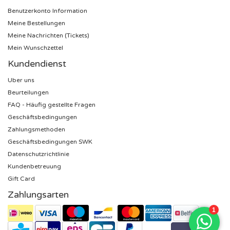
Benutzerkonto Information
Sting Karten
Meine Bestellungen
Meine Nachrichten (Tickets)
Olivia Rodrigo Karten
Mein Wunschzettel
Kundendienst
The Cure Karten
Uber uns
Beurteilungen
Tame Impala Karten
FAQ - Häufig gestellte Fragen
Geschäftsbedingungen
Sam Fender Karten
Zahlungsmethoden
Geschäftsbedingungen SWK
Bruce Springsteen Karten
Datenschutzrichtlinie
Kundenbetreuung
My Chemical Romance Karten
Gift Card
Zahlungsarten
Rob de Nijs Karten
Danny Vera Karten