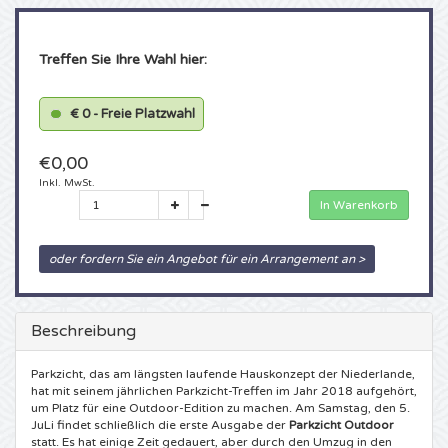
Borussia Dortmund Karten
Spice Girls Karten
Geheime Liefde Karten
Glory Karten
Sensation Karten
Treffen Sie Ihre Wahl hier:
UEFA Champions League Final Karten
Niederlande
Amsterdam Open Air Karten
Monster Jam Karten
Toffler Karten
€ 0 - Freie Platzwahl
UEFA Europa League Finale Karten
Belgien
North Sea Jazz Festival Karten
Dominator Festival Karten
€0,00
UEFA Europa Conference League Final Karten
Deutschland
Concert at Sea Karten
AMF Karten
Inkl. MwSt.
In Warenkorb
PSV Karten
Frankreich
Downtherabbithole Karten
Boothstock Festival Karten
oder fordern Sie ein Angebot für ein Arrangement an >
Johan Cruijff Schaal Karten
Andere
TIKTAK Karten
Rotterdam Rave Karten
Beschreibung
Bayern Munchen Karten
Simply Red Karten
A Day at the Park Karten
Pleinvrees Karten
Parkzicht, das am längsten laufende Hauskonzept der Niederlande,
Excelsior Karten
Live on the beach Karten
Zwarte Cross Festival Karten
Mystic Garden Karten
hat mit seinem jährlichen Parkzicht-Treffen im Jahr 2018 aufgehört,
um Platz für eine Outdoor-Edition zu machen. Am Samstag, den 5.
JuLi findet schließlich die erste Ausgabe der
Parkzicht Outdoor
Guus Meeuwis
Blijdorp Festival tickets
Snakepit Karten
statt. Es hat einige Zeit gedauert, aber durch den Umzug in den