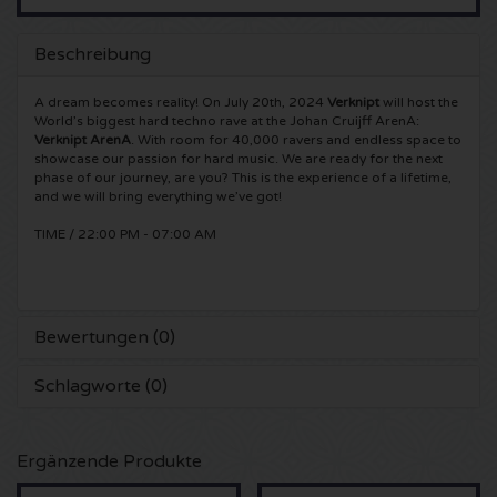
5 Seconds of Summer Karten
Pinkpop karten
Crazyland Karten
Beschreibung
Simple Minds Karten
Dance Valley Karten
Hardcore4life Karten
A dream becomes reality! On July 20th, 2024
Verknipt
will host the
World’s biggest hard techno rave at the Johan Cruijff ArenA:
Verknipt ArenA
. With room for 40,000 ravers and endless space to
Toto Karten
Intents Karten
Shockerz Karten
showcase our passion for hard music. We are ready for the next
phase of our journey, are you? This is the experience of a lifetime,
and we will bring everything we’ve got!
UB 40 Karten
Valhalla Karten
Swedish House Mafia Karten
TIME / 22:00 PM - 07:00 AM
De Amsterdamse Zomer karten
OH MY Karten
Charlotte de Witte Karten
Normaal Karten
Kralingse Bos Festival
909 Karten
Bewertungen (0)
Louis Tomlinson Karten
WOO HAH Karten
Verknipt Karten
Schlagworte (0)
Tom Jones Karten
Free Your Mind Festival Karten
DLDK Karten
Ergänzende Produkte
Ed Sheeran Karten
Strafwerk Karten
Above Beyond Karten