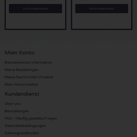
Informationen
Informationen
Sting Karten
Olivia Rodrigo Karten
The Cure Karten
Mein Konto
Tame Impala Karten
Benutzerkonto Information
Meine Bestellungen
Sam Fender Karten
Meine Nachrichten (Tickets)
Mein Wunschzettel
Bruce Springsteen Karten
Kundendienst
My Chemical Romance Karten
Uber uns
Beurteilungen
FAQ - Häufig gestellte Fragen
Rob de Nijs Karten
Geschäftsbedingungen
Zahlungsmethoden
Danny Vera Karten