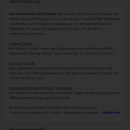
Beschreibung
5 Seconds of Summer Karten
Pinkpop karten
Crazyland Karten
Into the Woods ADE Festival
legt wieder mit monströser Musik auf.
Haften Sie von Mittag bis 23:00 Uhr an der rohen NDSM-Werft und
Simple Minds Karten
stürzen Sie sich Freitag und Samstag in Ihr Amsterdam Dance
Dance Valley Karten
Hardcore4life Karten
Weekend. Klumpen Sie zusammen und tauchen Sie ein in
wirbelndes Erstaunen.
Toto Karten
Intents Karten
Shockerz Karten
Freitag Ticket:
Mit diesem Ticket haben Sie Zugang zum Into the Woods ADE-
UB 40 Karten
Valhalla Karten
Festival am Freitag. Dieser Tag dauert von 12.00 bis 23.00 Uhr.
Swedish House Mafia Karten
Samstag Ticket:
De Amsterdamse Zomer karten
OH MY Karten
Charlotte de Witte Karten
Dies gibt Ihnen Zugang zum Samstag des Into the Woods ADE
Festivals. Die Öffnungszeiten sind die gleichen wie am Freitag: von
12:00 bis 23:00 Uhr.
Normaal Karten
Kralingse Bos Festival
909 Karten
Wochenendticket (Freitag + Samstag):
Mit diesem Ticket haben Sie an beiden Tagen zu den angegebenen
Louis Tomlinson Karten
WOO HAH Karten
Verknipt Karten
Öffnungszeiten Zugang zum Festival.
Suchen Sie ein Hotel in der Nähe Ihrer Veranstaltung?
Tom Jones Karten
Free Your Mind Festival Karten
DLDK Karten
Finden Sie Angebote für Hotels, Apartments und mehr...
Klicke hier
Ed Sheeran Karten
Strafwerk Karten
Above Beyond Karten
Bewertungen (0)