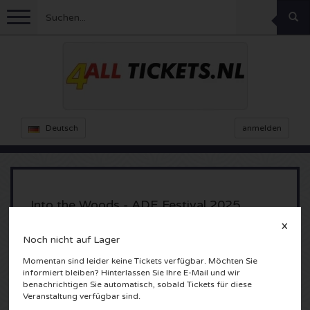
Menu
Fussball
Konzerte
Feyenoord Karten
Deutsch
anmelden
Ajax Karten
Feste
Rammstein Karten
Niederlande Karten
KISS Karten
Sport
Decibel Outdoor Karten
Into the Woods - ADE Festival 2025
Niederlande
Marco Borsato Karten
X
Milkshake Karten
Dance
Formel 1
Noch nicht auf Lager
NDSM Werf
Amsterdam, Nederland
England
Kensington Karten
Momentan sind leider keine Tickets verfügbar. Möchten Sie
DGTL Karten
Kickboxen
Theater
Armin van Buuren karten
informiert bleiben? Hinterlassen Sie Ihre E-Mail und wir
benachrichtigen Sie automatisch, sobald Tickets für diese
Spanien
Snoop Dogg Karten
Awakenings Karten
Veranstaltung verfügbar sind.
Rugby
Reverze Karten
Andere
TAFKAL Karten