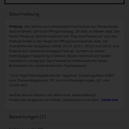
5 Seconds of Summer Karten
Pinkpop karten
Crazyland Karten
Beschreibung
Simple Minds Karten
Dance Valley Karten
Hardcore4life Karten
Pinkpop
, das älteste und bekannteste Popfestival der Niederlande,
fand erstmals 1970 am Pfingstmontag, 18. Mai, in Geleen statt. Der
Name 'Pinkpop' kommt natürlich von 'Pop met Pentecost' und das
Toto Karten
Intents Karten
Shockerz Karten
Festival findet in der Regel am Pfingstwochenende statt, mit
Ausnahme der Ausgaben 2008, 2010, 2013, 2015 und 2016. Das
Festival war zunächst eintägige Festival, sondern zu einem
UB 40 Karten
Valhalla Karten
Swedish House Mafia Karten
mehrtägigen Happening in Geleen, Baarlo (einmal) und später
schließlich Landgraaf. Das Festival ist mittlerweile ein fester
Bestandteil der niederländischen Festivalszene.
De Amsterdamse Zomer karten
OH MY Karten
Charlotte de Witte Karten
* Drei Tage Festivalgelände inkl. regulärer Campingplätze A/B/C
(von Donnerstagabend, 19. Juni bis Montagmorgen, 23. Juni,
Normaal Karten
Kralingse Bos Festival
909 Karten
12:00 Uhr)
Suchen Sie ein Hotel in der Nähe Ihrer Veranstaltung?
Louis Tomlinson Karten
WOO HAH Karten
Verknipt Karten
Finden Sie Angebote für Hotels, Apartments und mehr...
Klicke hier
Tom Jones Karten
Free Your Mind Festival Karten
DLDK Karten
Bewertungen (1)
Ed Sheeran Karten
Strafwerk Karten
Above Beyond Karten