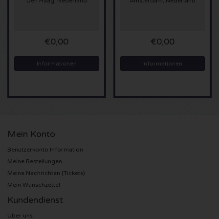
Den Haag, Nederland
Amsterdam, Nederland
Sting Karten
€0,00
€0,00
Olivia Rodrigo Karten
Informationen
Informationen
The Cure Karten
Tame Impala Karten
Sam Fender Karten
Mein Konto
Bruce Springsteen Karten
Benutzerkonto Information
Meine Bestellungen
My Chemical Romance Karten
Meine Nachrichten (Tickets)
Mein Wunschzettel
Rob de Nijs Karten
Kundendienst
Danny Vera Karten
Uber uns