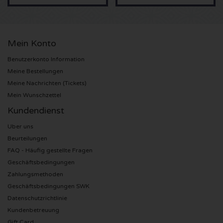
Sting Karten
Mein Konto
Olivia Rodrigo Karten
Benutzerkonto Information
The Cure Karten
Meine Bestellungen
Meine Nachrichten (Tickets)
Tame Impala Karten
Mein Wunschzettel
Kundendienst
Sam Fender Karten
Uber uns
Beurteilungen
Bruce Springsteen Karten
FAQ - Häufig gestellte Fragen
Geschäftsbedingungen
My Chemical Romance Karten
Zahlungsmethoden
Geschäftsbedingungen SWK
Rob de Nijs Karten
Datenschutzrichtlinie
Kundenbetreuung
Danny Vera Karten
Gift Card