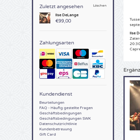
Zuletzt angesehen
Löschen
Ilse DeLange
Tusse
€99,00
septe
Ilse 
Zater
Zahlungsarten
20:30
Capre
Ergänz
Kundendienst
Beurteilungen
FAQ - Häufig gestellte Fragen
Geschäftsbedingungen
Geschäftsbedingungen SWK
Datenschutzrichtlinie
Kundenbetreuung
Gift Card