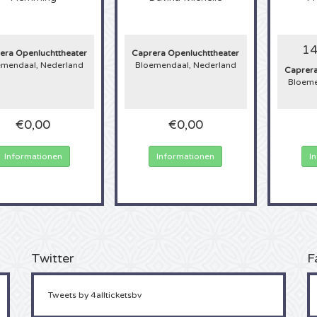
14
era Openluchttheater
Caprera Openluchttheater
emendaal, Nederland
Bloemendaal, Nederland
Caprera
Bloeme
€0,00
€0,00
Informationen
Informationen
I
Twitter
F
Tweets by 4allticketsbv