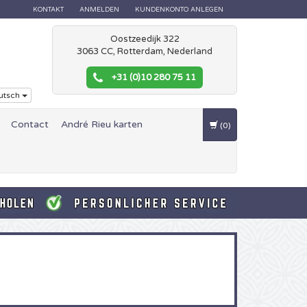
KONTAKT
ANMELDEN
KUNDENKONTO ANLEGEN
Oostzeedijk 322
3063 CC, Rotterdam, Nederland
+31 (0)10 280 75 11
utsch
Contact
André Rieu karten
(0)