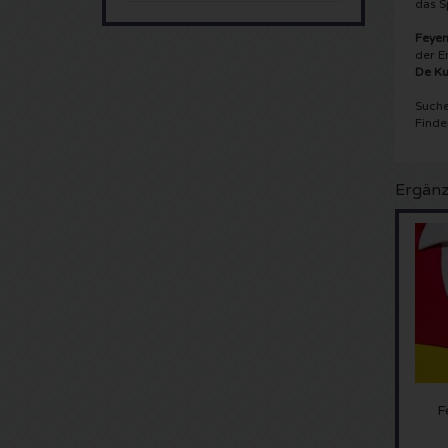
das S
Feye
der E
De Ku
Suche
Finde
Ergänz
F