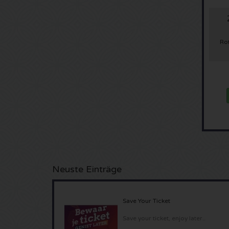
Ro
Neuste Einträge
Save Your Ticket
Save your ticket, enjoy later..