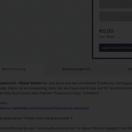
€ 0 - Sitzpla
€ 0 - Sitzpla
€0,00
Inkl. MwSt.
oder fordern Sie 
Beschreibung
Bewertungen (0)
Sc
eyenoord -
Telstar
Karten
für das Spiel werden als Mobile Tickets zur Verfügu
det. Daher ist es notwendig, dass Sie die Feyenoord-App auf Ihr Smartphone h
e Play Store unter dem Namen “Feyenoord App“ erhältlich.
Info:
://www.4alltickets.nl/de/service/feyenoord-checklist/
e angebotenen Tickets sind nebeneinander. ❗
arterre Blocks W und Z sind nicht nummeriert, in diesen Blocks besteht freie P