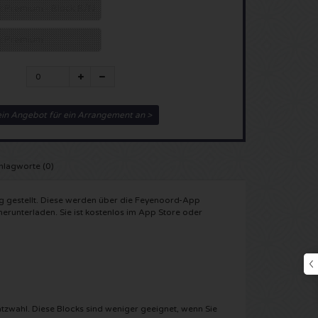
tz Premium - Block B/N
tz Premium
ein Angebot für ein Arrangement an >
hlagworte (0)
ng gestellt. Diese werden über die Feyenoord-App
erunterladen. Sie ist kostenlos im App Store oder
latzwahl. Diese Blocks sind weniger geeignet, wenn Sie