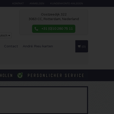
KONTAKT
ANMELDEN
KUNDENKONTO ANLEGEN
Oostzeedijk 322
3063 CC, Rotterdam, Nederland
+31 (0)10 280 75 11
utsch
Contact
André Rieu karten
(0)