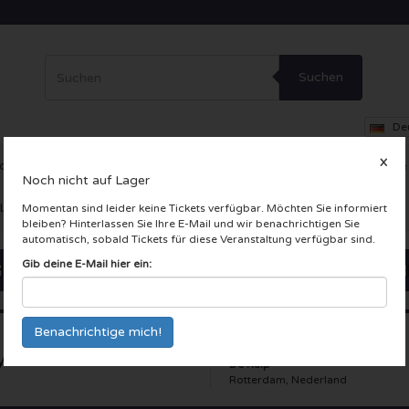
Suchen
De
X
ce
Theater
Andere
VIP-Loge
Firmenfeier
Incentive-Reise
Noch nicht auf Lager
 LIVE Karten
Momentan sind leider keine Tickets verfügbar. Möchten Sie informiert
bleiben? Hinterlassen Sie Ihre E-Mail und wir benachrichtigen Sie
automatisch, sobald Tickets für diese Veranstaltung verfügbar sind.
Gib deine E-Mail hier ein:
yenoord - Telstar
De Kuip
Rotterdam, Nederland