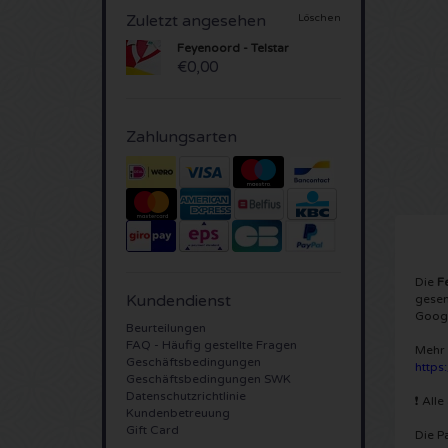
Zuletzt angesehen
Löschen
Feyenoord - Telstar
€0,00
Zahlungsarten
Die
F
Kundendienst
gesen
Googl
Beurteilungen
FAQ - Häufig gestellte Fragen
Mehr 
Geschäftsbedingungen
https
Geschäftsbedingungen SWK
Datenschutzrichtlinie
❗ All
Kundenbetreuung
Gift Card
Die P