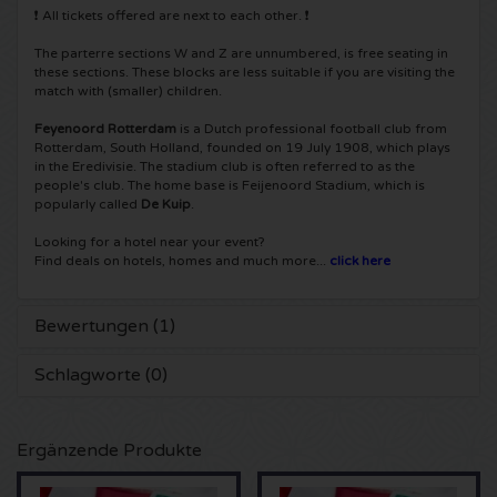
❗ All tickets offered are next to each other. ❗
Shawn Mendes Karten
Into The Great Wide Open Karten
Disclosure Karten
The parterre sections W and Z are unnumbered, is free seating in
these sections. These blocks are less suitable if you are visiting the
match with (smaller) children.
Oscar and the Wolf tickets
Breda Live Karten
Qapital Karten
Feyenoord Rotterdam
is a Dutch professional football club from
Rotterdam, South Holland, founded on 19 July 1908, which plays
Red Hot Chili Peppers Karten
7th Sunday Festival Karten
Hardwell Karten
in the Eredivisie. The stadium club is often referred to as the
people's club. The home base is Feijenoord Stadium, which is
Bryan Adams Karten
popularly called
De Kuip
.
Harmony of Hardcore Karten
X-Qlusive Holland Karten
Looking for a hotel near your event?
Burna Boy Karten
Parkzicht Outdoor Festival Karten
Find deals on hotels, homes and much more...
click here
Supremacy Karten
Coldplay Karten
Into the Woods Karten
X-Qlusive Karten
Bewertungen (1)
Patrick Bruel Karten
The Qontinent Karten
Schlagworte (0)
Glow in the Dark Karten
Avril Lavigne Karten
Chin Chin Karten
Audio Obscura Karten
Ergänzende Produkte
Genesis Karten
Lekker en Live Karten
A Nightmare in Rotterdam Karten