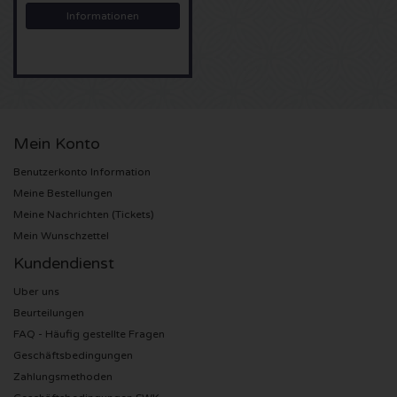
Informationen
U2 Karten
Bruno Mars Karten
Ariana Grande Karten
Mein Konto
Eminem Karten
Benutzerkonto Information
Meine Bestellungen
John Mayer Karten
Meine Nachrichten (Tickets)
Mein Wunschzettel
Enrique Iglesias Karten
Kundendienst
Uber uns
Lady Gaga Karten
Beurteilungen
FAQ - Häufig gestellte Fragen
Maroon 5 Karten
Geschäftsbedingungen
Zahlungsmethoden
Rihanna Karten