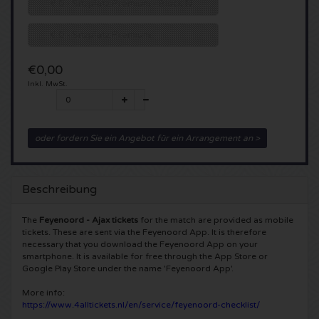
€ 0 - Sitzplatz Premium - Block N
5 Seconds of Summer Karten
Pinkpop karten
Crazyland Karten
€ 0 - Sitzplatz Premium
Simple Minds Karten
Dance Valley Karten
Hardcore4life Karten
€0,00
Inkl. MwSt.
Toto Karten
Intents Karten
Shockerz Karten
UB 40 Karten
Valhalla Karten
Swedish House Mafia Karten
oder fordern Sie ein Angebot für ein Arrangement an >
De Amsterdamse Zomer karten
OH MY Karten
Charlotte de Witte Karten
Beschreibung
Normaal Karten
Kralingse Bos Festival
909 Karten
The
Feyenoord - Ajax tickets
for the match are provided as mobile
tickets. These are sent via the Feyenoord App. It is therefore
Louis Tomlinson Karten
WOO HAH Karten
Verknipt Karten
necessary that you download the Feyenoord App on your
smartphone. It is available for free through the App Store or
Google Play Store under the name 'Feyenoord App'.
Tom Jones Karten
Free Your Mind Festival Karten
DLDK Karten
More info:
https://www.4alltickets.nl/en/service/feyenoord-checklist/
Ed Sheeran Karten
Strafwerk Karten
Above Beyond Karten