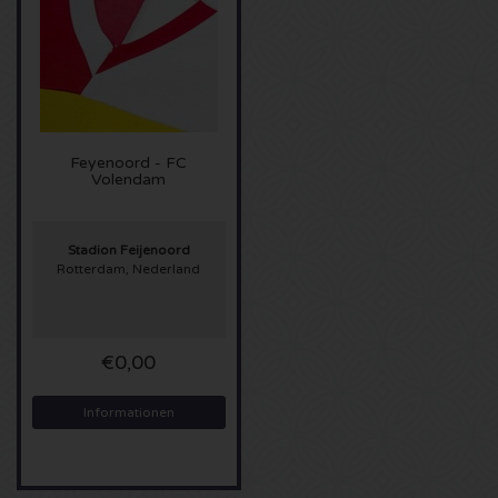
Sting Karten
Olivia Rodrigo Karten
The Cure Karten
Feyenoord - FC
Volendam
Tame Impala Karten
Stadion Feijenoord
Sam Fender Karten
Rotterdam, Nederland
Bruce Springsteen Karten
€0,00
My Chemical Romance Karten
Informationen
Rob de Nijs Karten
Danny Vera Karten