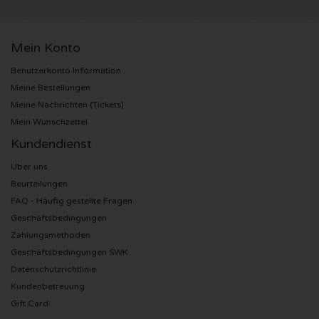
U2 Karten
Mein Konto
Bruno Mars Karten
Benutzerkonto Information
Meine Bestellungen
Ariana Grande Karten
Meine Nachrichten (Tickets)
Mein Wunschzettel
Eminem Karten
Kundendienst
Uber uns
John Mayer Karten
Beurteilungen
FAQ - Häufig gestellte Fragen
Enrique Iglesias Karten
Geschäftsbedingungen
Zahlungsmethoden
Lady Gaga Karten
Geschäftsbedingungen SWK
Datenschutzrichtlinie
Maroon 5 Karten
Kundenbetreuung
Gift Card
Rihanna Karten