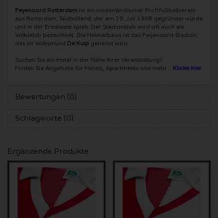
Feyenoord Rotterdam
ist ein niederländischer Profifußballverein
Shawn Mendes Karten
Into The Great Wide Open Karten
Disclosure Karten
aus Rotterdam, Südholland, der am 19. Juli 1908 gegründet wurde
und in der Eredivisie spielt. Der Stadionklub wird oft auch als
Volksklub bezeichnet. Die Heimatbasis ist das Feijenoord-Stadion,
Oscar and the Wolf tickets
Breda Live Karten
Qapital Karten
das im Volksmund
De Kuip
genannt wird.
Suchen Sie ein Hotel in der Nähe Ihrer Veranstaltung?
Red Hot Chili Peppers Karten
7th Sunday Festival Karten
Hardwell Karten
Finden Sie Angebote für Hotels, Apartments und mehr...
Klicke hier
Bryan Adams Karten
Harmony of Hardcore Karten
X-Qlusive Holland Karten
Bewertungen (0)
Burna Boy Karten
Parkzicht Outdoor Festival Karten
Supremacy Karten
Schlagworte (0)
Coldplay Karten
Into the Woods Karten
X-Qlusive Karten
Ergänzende Produkte
Patrick Bruel Karten
The Qontinent Karten
Glow in the Dark Karten
Avril Lavigne Karten
Chin Chin Karten
Audio Obscura Karten
Genesis Karten
Lekker en Live Karten
A Nightmare in Rotterdam Karten