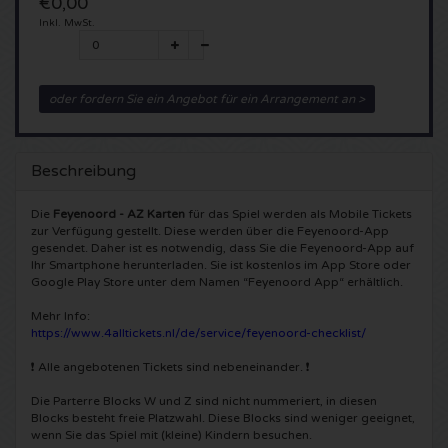
€0,00
Inkl. MwSt.
5 Seconds of Summer Karten
Pinkpop karten
Crazyland Karten
Simple Minds Karten
Dance Valley Karten
Hardcore4life Karten
oder fordern Sie ein Angebot für ein Arrangement an >
Toto Karten
Intents Karten
Shockerz Karten
Beschreibung
UB 40 Karten
Valhalla Karten
Swedish House Mafia Karten
Die
Feyenoord - AZ Karten
für das Spiel werden als Mobile Tickets
zur Verfügung gestellt. Diese werden über die Feyenoord-App
De Amsterdamse Zomer karten
OH MY Karten
Charlotte de Witte Karten
gesendet. Daher ist es notwendig, dass Sie die Feyenoord-App auf
Ihr Smartphone herunterladen. Sie ist kostenlos im App Store oder
Normaal Karten
Google Play Store unter dem Namen “Feyenoord App“ erhältlich.
Kralingse Bos Festival
909 Karten
Mehr Info:
Louis Tomlinson Karten
WOO HAH Karten
https://www.4alltickets.nl/de/service/feyenoord-checklist/
Verknipt Karten
❗ Alle angebotenen Tickets sind nebeneinander. ❗
Tom Jones Karten
Free Your Mind Festival Karten
DLDK Karten
Die Parterre Blocks W und Z sind nicht nummeriert, in diesen
Blocks besteht freie Platzwahl. Diese Blocks sind weniger geeignet,
Ed Sheeran Karten
Strafwerk Karten
Above Beyond Karten
wenn Sie das Spiel mit (kleine) Kindern besuchen.