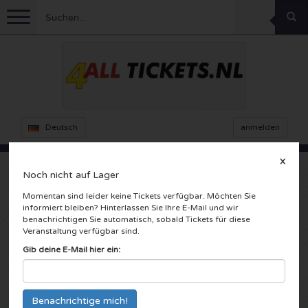
Menu
Fussball
Konzerte
Feyenoord Karten
Deutsch
anmelden
Ajax Karten
Feste
Rammstein Karten
X
Noch nicht auf Lager
Niederlande Karten
KISS Karten
Sport
Decibel Outdoor Karten
Momentan sind leider keine Tickets verfügbar. Möchten Sie
Patrick Bruel en Acoustique
informiert bleiben? Hinterlassen Sie Ihre E-Mail und wir
benachrichtigen Sie automatisch, sobald Tickets für diese
Niederlande
Marco Borsato Karten
Milkshake Karten
Dance
Formel 1
Veranstaltung verfügbar sind.
TivoliVredenburg
Gib deine E-Mail hier ein:
Utrecht, Nederland
England
Kensington Karten
DGTL Karten
Kickboxen
Theater
Armin van Buuren karten
Spanien
Snoop Dogg Karten
Awakenings Karten
Rugby
Reverze Karten
Andere
TAFKAL Karten