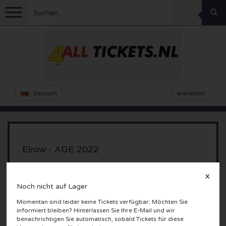
Menu
Fussball
Konzerte
Feyenoord Karten
Deutsch
anmelden
Ajax Karten
Feste
Rammstein Karten
Niederlande Karten
KISS Karten
Sport
Decibel Outdoor Karten
Elrow - ADE 2022
Niederlande
Marco Borsato Karten
Milkshake Karten
Dance
Formel 1
X
Riekerhaven
Noch nicht auf Lager
Amsterdam, Nederland
England
Kensington Karten
DGTL Karten
Kickboxen
Theater
Armin van Buuren karten
Momentan sind leider keine Tickets verfügbar. Möchten Sie
informiert bleiben? Hinterlassen Sie Ihre E-Mail und wir
Spanien
Snoop Dogg Karten
Awakenings Karten
Rugby
Reverze Karten
Andere
TAFKAL Karten
benachrichtigen Sie automatisch, sobald Tickets für diese