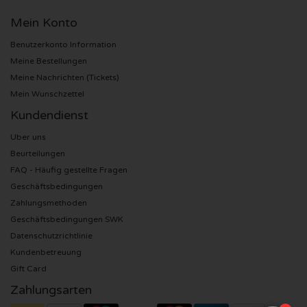
Mein Konto
Sting Karten
Benutzerkonto Information
Olivia Rodrigo Karten
Meine Bestellungen
Meine Nachrichten (Tickets)
Mein Wunschzettel
The Cure Karten
Kundendienst
Tame Impala Karten
Uber uns
Beurteilungen
Sam Fender Karten
FAQ - Häufig gestellte Fragen
Geschäftsbedingungen
Bruce Springsteen Karten
Zahlungsmethoden
Geschäftsbedingungen SWK
My Chemical Romance Karten
Datenschutzrichtlinie
Kundenbetreuung
Rob de Nijs Karten
Gift Card
Zahlungsarten
Danny Vera Karten