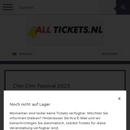
Menu
Fussball
Konzerte
Feyenoord Karten
Deutsch
anmelden
Ajax Karten
Feste
Rammstein Karten
Niederlande Karten
KISS Karten
Sport
Decibel Outdoor Karten
Chin Chin Festival 2023
Niederlande
Marco Borsato Karten
Milkshake Karten
Dance
Formel 1
X
Tuinen van West
Noch nicht auf Lager
Amsterdam, Nederland
England
Kensington Karten
DGTL Karten
Kickboxen
Theater
Armin van Buuren karten
Momentan sind leider keine Tickets verfügbar. Möchten Sie
informiert bleiben? Hinterlassen Sie Ihre E-Mail und wir
benachrichtigen Sie automatisch, sobald Tickets für diese
Spanien
Snoop Dogg Karten
Awakenings Karten
Rugby
Reverze Karten
Andere
TAFKAL Karten
Veranstaltung verfügbar sind.