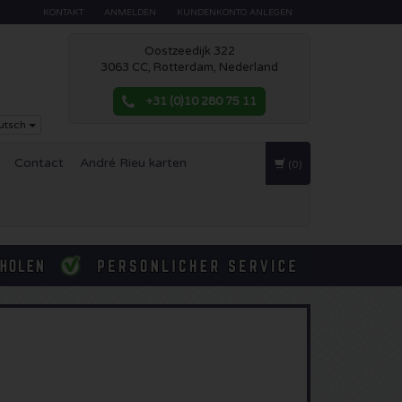
KONTAKT
ANMELDEN
KUNDENKONTO ANLEGEN
Oostzeedijk 322
3063 CC, Rotterdam, Nederland
+31 (0)10 280 75 11
utsch
Contact
André Rieu karten
(0)