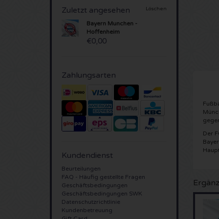
Zuletzt angesehen
Löschen
Bayern Munchen -
Hoffenheim
€0,00
Zahlungsarten
Fußba
Münch
gegen
Der F
Bayer
Haupt
Kundendienst
Beurteilungen
FAQ - Häufig gestellte Fragen
Ergänz
Geschäftsbedingungen
Geschäftsbedingungen SWK
Datenschutzrichtlinie
Kundenbetreuung
Gift Card