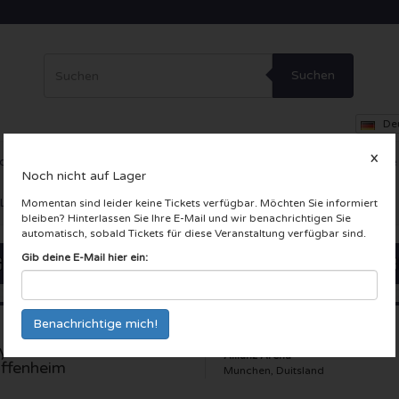
Suchen
De
X
ce
Theater
Andere
VIP-Loge
Firmenfeier
Incentive-Reise
Noch nicht auf Lager
 LIVE Karten
Momentan sind leider keine Tickets verfügbar. Möchten Sie informiert
bleiben? Hinterlassen Sie Ihre E-Mail und wir benachrichtigen Sie
automatisch, sobald Tickets für diese Veranstaltung verfügbar sind.
Gib deine E-Mail hier ein:
yern Munchen -
Allianz Arena
ffenheim
Munchen, Duitsland