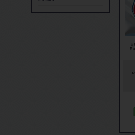
B
Bo
M