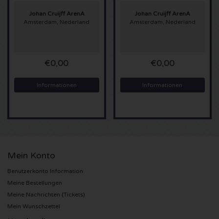
Johan Cruijff ArenA
Johan Cruijff ArenA
Sting Karten
Amsterdam, Nederland
Amsterdam, Nederland
Olivia Rodrigo Karten
€0,00
€0,00
The Cure Karten
Informationen
Informationen
Tame Impala Karten
Sam Fender Karten
Bruce Springsteen Karten
Mein Konto
My Chemical Romance Karten
Benutzerkonto Information
Meine Bestellungen
Rob de Nijs Karten
Meine Nachrichten (Tickets)
Mein Wunschzettel
Danny Vera Karten