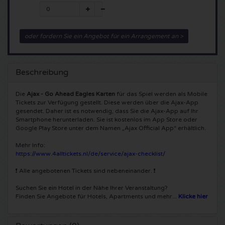
5 Seconds of Summer Karten
Pinkpop karten
Crazyland Karten
oder fordern Sie ein Angebot für ein Arrangement an >
Simple Minds Karten
Dance Valley Karten
Hardcore4life Karten
Toto Karten
Intents Karten
Shockerz Karten
Beschreibung
UB 40 Karten
Valhalla Karten
Swedish House Mafia Karten
Die
Ajax - Go Ahead Eagles Karten
für das Spiel werden als Mobile
Tickets zur Verfügung gestellt. Diese werden über die Ajax-App
gesendet. Daher ist es notwendig, dass Sie die Ajax-App auf Ihr
De Amsterdamse Zomer karten
OH MY Karten
Charlotte de Witte Karten
Smartphone herunterladen. Sie ist kostenlos im App Store oder
Google Play Store unter dem Namen „Ajax Official App“ erhältlich.
Normaal Karten
Kralingse Bos Festival
909 Karten
Mehr Info:
https://www.4alltickets.nl/de/service/ajax-checklist/
Louis Tomlinson Karten
WOO HAH Karten
Verknipt Karten
❗ Alle angebotenen Tickets sind nebeneinander. ❗
Suchen Sie ein Hotel in der Nähe Ihrer Veranstaltung?
Tom Jones Karten
Free Your Mind Festival Karten
DLDK Karten
Finden Sie Angebote für Hotels, Apartments und mehr...
Klicke hier
Ed Sheeran Karten
Strafwerk Karten
Above Beyond Karten