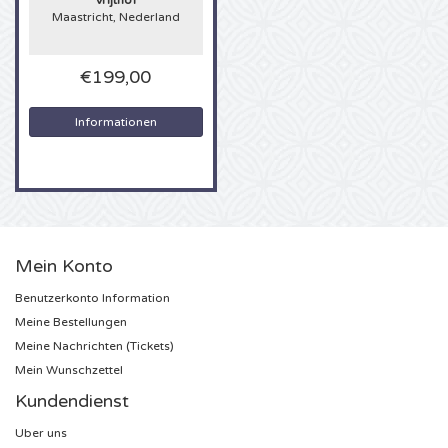
Vrijthof
Maastricht, Nederland
U2 Karten
€199,00
Bruno Mars Karten
Informationen
Ariana Grande Karten
Eminem Karten
John Mayer Karten
Mein Konto
Enrique Iglesias Karten
Benutzerkonto Information
Meine Bestellungen
Lady Gaga Karten
Meine Nachrichten (Tickets)
Mein Wunschzettel
Maroon 5 Karten
Kundendienst
Uber uns
Rihanna Karten