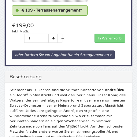
5 Seconds of Summer Karten
Pinkpop karten
€ 199 - Terrassenarrangement*
Crazyland Karten
€199,00
Simple Minds Karten
Dance Valley Karten
Hardcore4life Karten
Inkl. MwSt.
In Warenkorb
Toto Karten
Intents Karten
Shockerz Karten
oder fordern Sie ein Angebot für ein Arrangement an >
UB 40 Karten
Valhalla Karten
Swedish House Mafia Karten
De Amsterdamse Zomer karten
OH MY Karten
Charlotte de Witte Karten
Beschreibung
Normaal Karten
Kralingse Bos Festival
909 Karten
Seit mehr als 10 Jahren sind die Vrijthof-Konzerte von
Andre Rieu
ein Begriff in Maastricht und weit darüber hinaus. Unser König des
Walzers, der sein vielfältiges Repertoire mit seinem renommierten
Louis Tomlinson Karten
WOO HAH Karten
Verknipt Karten
Strauss-Orchester in seiner Heimat- und Geburtsstadt
Maastricht
aufführt. Jedes Jahr gelingt es André, den Vrijthof in eine
wunderschöne Arena zu verwandeln, wo er zusammen mit
Tom Jones Karten
Free Your Mind Festival Karten
DLDK Karten
berühmten Sängern an einigen Wochenenden im Sommer
Zehntausende von Fans auf den
Vrijthof
lockt. Auf dem schönsten
Platz der Niederlande erwartet Sie ein stimmungsvoller Abend
Ed Sheeran Karten
Strafwerk Karten
Above Beyond Karten
voller kulinarischer und musikalischer Köstlichkeiten.