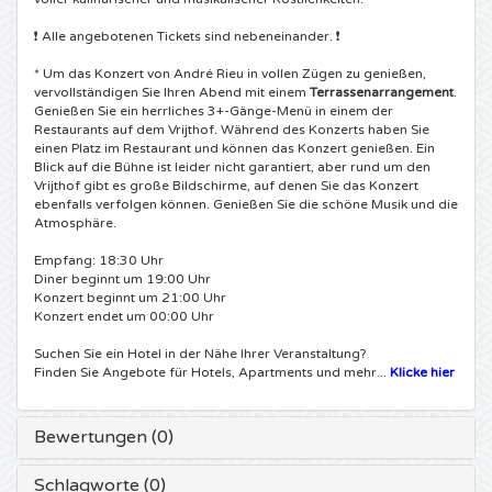
❗ Alle angebotenen Tickets sind nebeneinander. ❗
Shawn Mendes Karten
Into The Great Wide Open Karten
Disclosure Karten
* Um das Konzert von André Rieu in vollen Zügen zu genießen,
Oscar and the Wolf tickets
vervollständigen Sie Ihren Abend mit einem
Terrassenarrangement
.
Breda Live Karten
Qapital Karten
Genießen Sie ein herrliches 3+-Gänge-Menü in einem der
Restaurants auf dem Vrijthof. Während des Konzerts haben Sie
Red Hot Chili Peppers Karten
7th Sunday Festival Karten
einen Platz im Restaurant und können das Konzert genießen. Ein
Hardwell Karten
Blick auf die Bühne ist leider nicht garantiert, aber rund um den
Vrijthof gibt es große Bildschirme, auf denen Sie das Konzert
Bryan Adams Karten
Harmony of Hardcore Karten
ebenfalls verfolgen können. Genießen Sie die schöne Musik und die
X-Qlusive Holland Karten
Atmosphäre.
Burna Boy Karten
Parkzicht Outdoor Festival Karten
Supremacy Karten
Empfang: 18:30 Uhr
Diner beginnt um 19:00 Uhr
Konzert beginnt um 21:00 Uhr
Coldplay Karten
Into the Woods Karten
X-Qlusive Karten
Konzert endet um 00:00 Uhr
Suchen Sie ein Hotel in der Nähe Ihrer Veranstaltung?
Patrick Bruel Karten
The Qontinent Karten
Glow in the Dark Karten
Finden Sie Angebote für Hotels, Apartments und mehr...
Klicke hier
Avril Lavigne Karten
Chin Chin Karten
Audio Obscura Karten
Bewertungen (0)
Genesis Karten
Lekker en Live Karten
A Nightmare in Rotterdam Karten
Schlagworte (0)