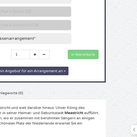
z Kat 4 (block C2)
tz Kat 5 (block C1/C3)
rassenarrangement*
ein Angebot für ein Arrangement an >
hlagworte (0)
stricht und weit darüber hinaus. Unser König des
r in seiner Heimat- und Geburtsstadt
Maastricht
aufführt.
eln, wo er zusammen mit berühmten Sängern an einigen
hönsten Platz der Niederlande erwartet Sie ein