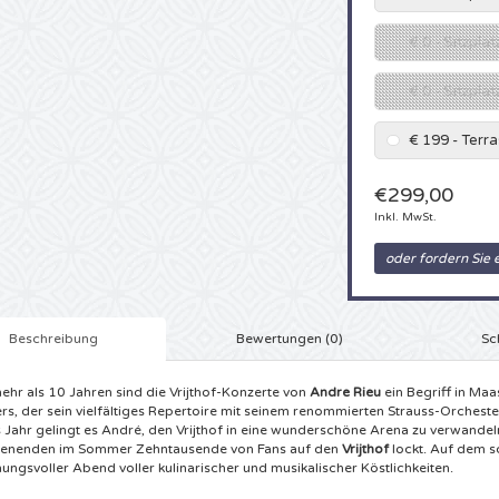
€ 0 - Sitzplat
€ 0 - Sitzpla
€ 199 - Ter
€299,00
Inkl. MwSt.
oder fordern Sie 
Beschreibung
Bewertungen (0)
Sc
mehr als 10 Jahren sind die Vrijthof-Konzerte von
Andre Rieu
ein Begriff in Maa
rs, der sein vielfältiges Repertoire mit seinem renommierten Strauss-Orcheste
 Jahr gelingt es André, den Vrijthof in eine wunderschöne Arena zu verwand
nenden im Sommer Zehntausende von Fans auf den
Vrijthof
lockt. Auf dem sc
ungsvoller Abend voller kulinarischer und musikalischer Köstlichkeiten.