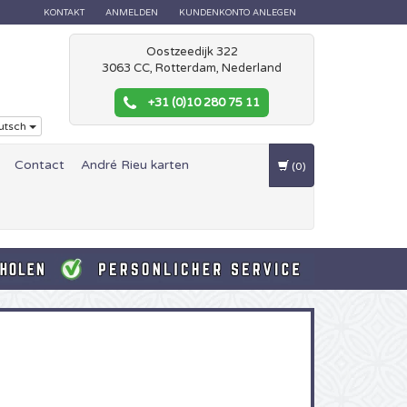
KONTAKT
ANMELDEN
KUNDENKONTO ANLEGEN
Oostzeedijk 322
3063 CC, Rotterdam, Nederland
+31 (0)10 280 75 11
utsch
Contact
André Rieu karten
(0)