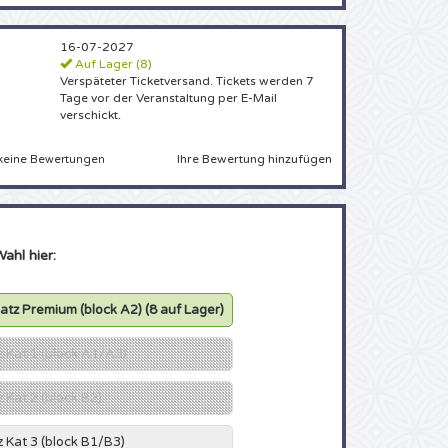
16-07-2027
Auf Lager (8)
Verspäteter Ticketversand. Tickets werden 7
Tage vor der Veranstaltung per E-Mail
verschickt.
Ihre Bewertung hinzufügen
keine Bewertungen
Wahl hier:
platz Premium (block A2)
(8 auf Lager)
tz Kat 1 (block A1/A3)
z Kat 2 (block B2)
tz Kat 3 (block B1/B3)