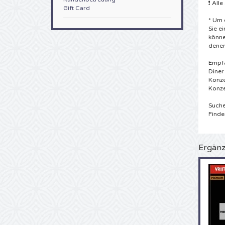
❗ All
Gift Card
* Um 
Sie e
könne
denen
Empfa
Diner
Konze
Konze
Suche
Finde
Ergänz