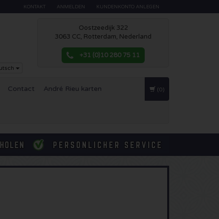
KONTAKT
ANMELDEN
KUNDENKONTO ANLEGEN
Oostzeedijk 322
3063 CC, Rotterdam, Nederland
+31 (0)10 280 75 11
utsch
Contact
André Rieu karten
(0)