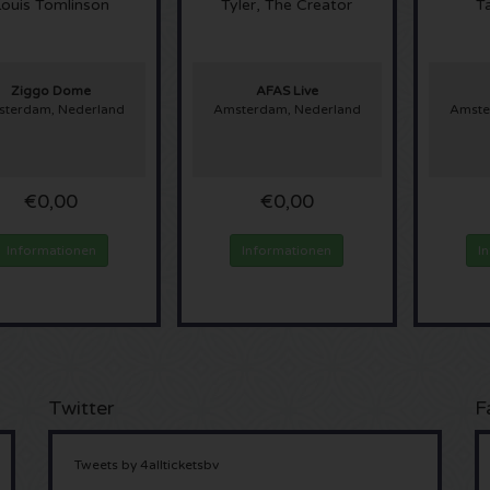
Louis Tomlinson
Tyler, The Creator
T
Ziggo Dome
AFAS Live
terdam, Nederland
Amsterdam, Nederland
Amste
€0,00
€0,00
Informationen
Informationen
I
Twitter
F
Tweets by 4allticketsbv