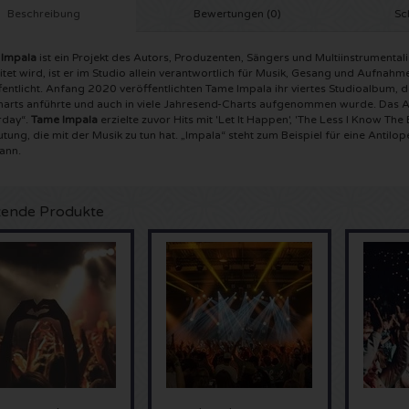
Beschreibung
Bewertungen (0)
Sc
Impala
ist ein Projekt des Autors, Produzenten, Sängers und Multiinstrumentali
itet wird, ist er im Studio allein verantwortlich für Musik, Gesang und Aufna
fentlicht. Anfang 2020 veröffentlichten Tame Impala ihr viertes Studioalbum, da
harts anführte und auch in viele Jahresend-Charts aufgenommen wurde. Das Alb
rday“.
Tame Impala
erzielte zuvor Hits mit 'Let It Happen', 'The Less I Know Th
ung, die mit der Musik zu tun hat. „Impala“ steht zum Beispiel für eine Antilope,
kann.
ende Produkte