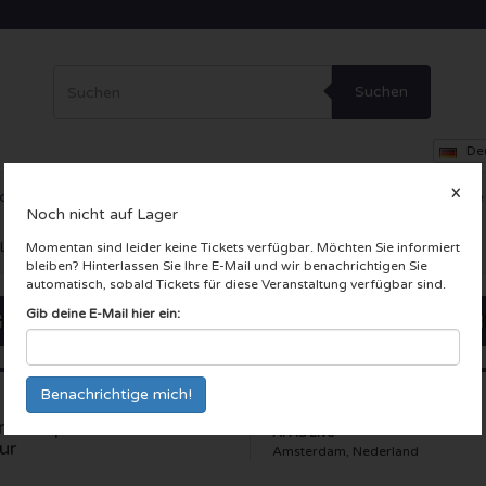
Suchen
De
X
ce
Theater
Andere
VIP-Loge
Firmenfeier
Incentive-Reise
Noch nicht auf Lager
 LIVE Karten
Momentan sind leider keine Tickets verfügbar. Möchten Sie informiert
bleiben? Hinterlassen Sie Ihre E-Mail und wir benachrichtigen Sie
automatisch, sobald Tickets für diese Veranstaltung verfügbar sind.
Gib deine E-Mail hier ein:
me Impala - Slow Rush
AFAS Live
ur
Amsterdam, Nederland