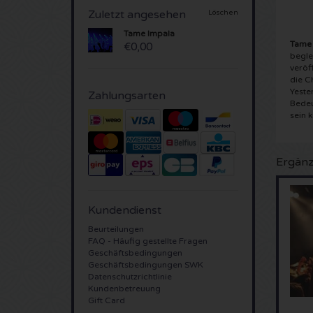
Zuletzt angesehen
Löschen
Tame Impala
Tame 
€0,00
begle
veröf
die C
Yeste
Zahlungsarten
Bedeut
sein 
Ergänz
Kundendienst
Beurteilungen
FAQ - Häufig gestellte Fragen
Geschäftsbedingungen
Geschäftsbedingungen SWK
Datenschutzrichtlinie
Kundenbetreuung
Gift Card