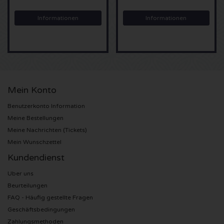
Informationen
Informationen
Sting Karten
Olivia Rodrigo Karten
The Cure Karten
Mein Konto
Tame Impala Karten
Benutzerkonto Information
Meine Bestellungen
Sam Fender Karten
Meine Nachrichten (Tickets)
Mein Wunschzettel
Bruce Springsteen Karten
Kundendienst
My Chemical Romance Karten
Uber uns
Beurteilungen
Rob de Nijs Karten
FAQ - Häufig gestellte Fragen
Geschäftsbedingungen
Danny Vera Karten
Zahlungsmethoden