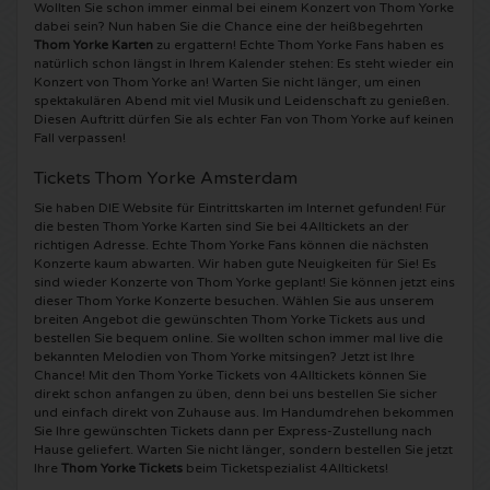
Wollten Sie schon immer einmal bei einem Konzert von Thom Yorke
dabei sein? Nun haben Sie die Chance eine der heißbegehrten
5 Seconds of Summer Karten
Pinkpop karten
Crazyland Karten
Thom Yorke Karten
zu ergattern! Echte Thom Yorke Fans haben es
natürlich schon längst in Ihrem Kalender stehen: Es steht wieder ein
Konzert von Thom Yorke an! Warten Sie nicht länger, um einen
Simple Minds Karten
Dance Valley Karten
Hardcore4life Karten
spektakulären Abend mit viel Musik und Leidenschaft zu genießen.
Diesen Auftritt dürfen Sie als echter Fan von Thom Yorke auf keinen
Fall verpassen!
Toto Karten
Intents Karten
Shockerz Karten
Tickets Thom Yorke Amsterdam
UB 40 Karten
Valhalla Karten
Swedish House Mafia Karten
Sie haben DIE Website für Eintrittskarten im Internet gefunden! Für
die besten Thom Yorke Karten sind Sie bei 4Alltickets an der
richtigen Adresse. Echte Thom Yorke Fans können die nächsten
De Amsterdamse Zomer karten
OH MY Karten
Charlotte de Witte Karten
Konzerte kaum abwarten. Wir haben gute Neuigkeiten für Sie! Es
sind wieder Konzerte von Thom Yorke geplant! Sie können jetzt eins
dieser Thom Yorke Konzerte besuchen. Wählen Sie aus unserem
Normaal Karten
Kralingse Bos Festival
909 Karten
breiten Angebot die gewünschten Thom Yorke Tickets aus und
bestellen Sie bequem online. Sie wollten schon immer mal live die
bekannten Melodien von Thom Yorke mitsingen? Jetzt ist Ihre
Louis Tomlinson Karten
WOO HAH Karten
Verknipt Karten
Chance! Mit den Thom Yorke Tickets von 4Alltickets können Sie
direkt schon anfangen zu üben, denn bei uns bestellen Sie sicher
und einfach direkt von Zuhause aus. Im Handumdrehen bekommen
Tom Jones Karten
Free Your Mind Festival Karten
DLDK Karten
Sie Ihre gewünschten Tickets dann per Express-Zustellung nach
Hause geliefert. Warten Sie nicht länger, sondern bestellen Sie jetzt
Ihre
Thom Yorke Tickets
beim Ticketspezialist 4Alltickets!
Ed Sheeran Karten
Strafwerk Karten
Above Beyond Karten