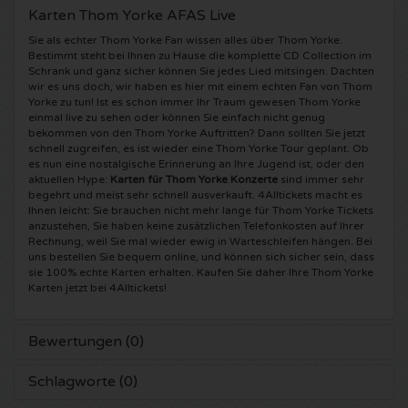
Karten Thom Yorke AFAS Live
Shawn Mendes Karten
Into The Great Wide Open Karten
Disclosure Karten
Sie als echter Thom Yorke Fan wissen alles über Thom Yorke.
Bestimmt steht bei Ihnen zu Hause die komplette CD Collection im
Schrank und ganz sicher können Sie jedes Lied mitsingen. Dachten
Oscar and the Wolf tickets
Breda Live Karten
Qapital Karten
wir es uns doch, wir haben es hier mit einem echten Fan von Thom
Yorke zu tun! Ist es schon immer Ihr Traum gewesen Thom Yorke
einmal live zu sehen oder können Sie einfach nicht genug
Red Hot Chili Peppers Karten
7th Sunday Festival Karten
Hardwell Karten
bekommen von den Thom Yorke Auftritten? Dann sollten Sie jetzt
schnell zugreifen, es ist wieder eine Thom Yorke Tour geplant. Ob
es nun eine nostalgische Erinnerung an Ihre Jugend ist, oder den
Bryan Adams Karten
Harmony of Hardcore Karten
X-Qlusive Holland Karten
aktuellen Hype:
Karten für Thom Yorke Konzerte
sind immer sehr
begehrt und meist sehr schnell ausverkauft. 4Alltickets macht es
Ihnen leicht: Sie brauchen nicht mehr lange für Thom Yorke Tickets
Burna Boy Karten
Parkzicht Outdoor Festival Karten
Supremacy Karten
anzustehen, Sie haben keine zusätzlichen Telefonkosten auf Ihrer
Rechnung, weil Sie mal wieder ewig in Warteschleifen hängen. Bei
uns bestellen Sie bequem online, und können sich sicher sein, dass
Coldplay Karten
Into the Woods Karten
X-Qlusive Karten
sie 100% echte Karten erhalten. Kaufen Sie daher Ihre Thom Yorke
Karten jetzt bei 4Alltickets!
Patrick Bruel Karten
The Qontinent Karten
Glow in the Dark Karten
Bewertungen (0)
Avril Lavigne Karten
Chin Chin Karten
Audio Obscura Karten
Schlagworte (0)
Genesis Karten
Lekker en Live Karten
A Nightmare in Rotterdam Karten