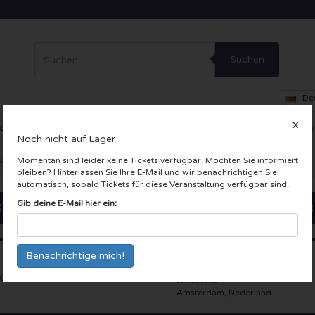
Suchen
De
X
ce
Theater
Andere
VIP-Loge
Firmenfeier
Incentive-Reise
Noch nicht auf Lager
 LIVE Karten
Momentan sind leider keine Tickets verfügbar. Möchten Sie informiert
bleiben? Hinterlassen Sie Ihre E-Mail und wir benachrichtigen Sie
automatisch, sobald Tickets für diese Veranstaltung verfügbar sind.
Gib deine E-Mail hier ein:
e Lumineers
AFAS Live
Amsterdam, Nederland