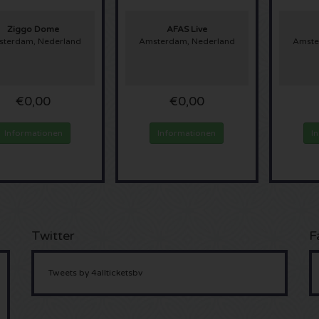
Ziggo Dome
AFAS Live
terdam, Nederland
Amsterdam, Nederland
Amste
€0,00
€0,00
Informationen
Informationen
I
Twitter
F
Tweets by 4allticketsbv