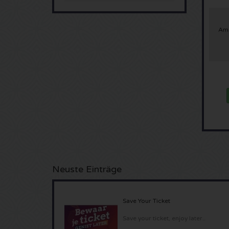
Ams
Neuste Einträge
Save Your Ticket
Save your ticket, enjoy later..