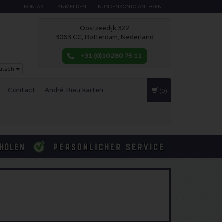
KONTAKT
ANMELDEN
KUNDENKONTO ANLEGEN
Oostzeedijk 322
3063 CC, Rotterdam, Nederland
+31 (0)10 280 75 11
utsch
Contact
André Rieu karten
(0)