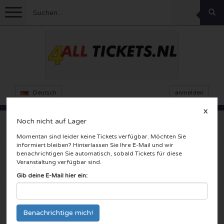
Menu
Fussball
Konzerte
Feyenoord Karten
Deutsch
anmelden
X
Ajax Karten
Feste
Rammstein Karten
Noch nicht auf Lager
Momentan sind leider keine Tickets verfügbar. Möchten Sie
Niederlande Karten
KISS Karten
Sport
Decibel Outdoor Karten
informiert bleiben? Hinterlassen Sie Ihre E-Mail und wir
Test artikel
benachrichtigen Sie automatisch, sobald Tickets für diese
Veranstaltung verfügbar sind.
Niederlande
Marco Borsato Karten
Milkshake Karten
Dance
Formel 1
Gib deine E-Mail hier ein:
England
Kensington Karten
DGTL Karten
Kickboxen
Theater
Armin van Buuren karten
Spanien
Snoop Dogg Karten
Awakenings Karten
Rugby
Reverze Karten
Andere
TAFKAL Karten