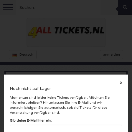
Menu
Fussball
Konzerte
Feyenoord Karten
Deutsch
anmelden
Ajax Karten
Feste
Rammstein Karten
Niederlande Karten
KISS Karten
Sport
Decibel Outdoor Karten
X
TAFKAL - What's in a name!
Noch nicht auf Lager
Niederlande
Marco Borsato Karten
Milkshake Karten
Dance
Formel 1
Momentan sind leider keine Tickets verfügbar. Möchten Sie
informiert bleiben? Hinterlassen Sie Ihre E-Mail und wir
Nieuwe Luxor Theater
benachrichtigen Sie automatisch, sobald Tickets für diese
Rotterdam, Nederland
England
Kensington Karten
DGTL Karten
Kickboxen
Theater
Armin van Buuren karten
Veranstaltung verfügbar sind.
Gib deine E-Mail hier ein:
Spanien
Snoop Dogg Karten
Awakenings Karten
Rugby
Reverze Karten
Andere
TAFKAL Karten