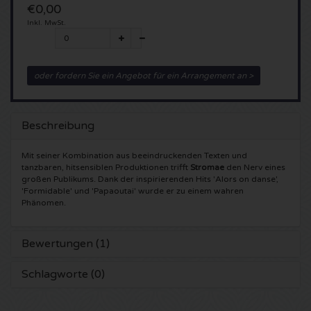
€0,00
5 Seconds of Summer Karten
Pinkpop karten
Inkl. MwSt.
Crazyland Karten
Simple Minds Karten
Dance Valley Karten
Hardcore4life Karten
oder fordern Sie ein Angebot für ein Arrangement an >
Toto Karten
Intents Karten
Shockerz Karten
Beschreibung
UB 40 Karten
Valhalla Karten
Swedish House Mafia Karten
Mit seiner Kombination aus beeindruckenden Texten und
De Amsterdamse Zomer karten
OH MY Karten
Charlotte de Witte Karten
tanzbaren, hitsensiblen Produktionen trifft
Stromae
den Nerv eines
großen Publikums. Dank der inspirierenden Hits 'Alors on danse',
'Formidable' und 'Papaoutai' wurde er zu einem wahren
Normaal Karten
Kralingse Bos Festival
909 Karten
Phänomen.
Louis Tomlinson Karten
WOO HAH Karten
Verknipt Karten
Bewertungen (1)
Tom Jones Karten
Free Your Mind Festival Karten
DLDK Karten
Schlagworte (0)
Ed Sheeran Karten
Strafwerk Karten
Above Beyond Karten