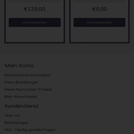
€129,00
€0,00
Sting Karten
Informationen
Informationen
Olivia Rodrigo Karten
The Cure Karten
Tame Impala Karten
Mein Konto
Sam Fender Karten
Benutzerkonto Information
Meine Bestellungen
Bruce Springsteen Karten
Meine Nachrichten (Tickets)
Mein Wunschzettel
My Chemical Romance Karten
Kundendienst
Uber uns
Rob de Nijs Karten
Beurteilungen
FAQ - Häufig gestellte Fragen
Danny Vera Karten