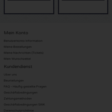
Sting Karten
Olivia Rodrigo Karten
Mein Konto
The Cure Karten
Benutzerkonto Information
Meine Bestellungen
Tame Impala Karten
Meine Nachrichten (Tickets)
Mein Wunschzettel
Sam Fender Karten
Kundendienst
Bruce Springsteen Karten
Uber uns
Beurteilungen
My Chemical Romance Karten
FAQ - Häufig gestellte Fragen
Geschäftsbedingungen
Rob de Nijs Karten
Zahlungsmethoden
Geschäftsbedingungen SWK
Danny Vera Karten
Datenschutzrichtlinie