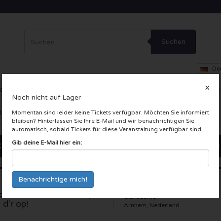
Suchen
De
X
ce
Theater
Andere
VIP-Loge
Firmenfeier
Incentive-Reise
Noch nicht auf Lager
 LIVE Karten
Momentan sind leider keine Tickets verfügbar. Möchten Sie informiert
bleiben? Hinterlassen Sie Ihre E-Mail und wir benachrichtigen Sie
automatisch, sobald Tickets für diese Veranstaltung verfügbar sind.
Gib deine E-Mail hier ein:
ollebollekes - Non stop
Gelredome
 d'r op!
Arnhem, Nederland