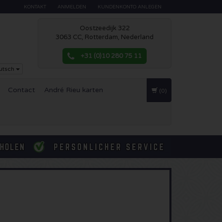
KONTAKT
ANMELDEN
KUNDENKONTO ANLEGEN
Oostzeedijk 322
3063 CC, Rotterdam, Nederland
+31 (0)10 280 75 11
utsch
Contact
André Rieu karten
(0)