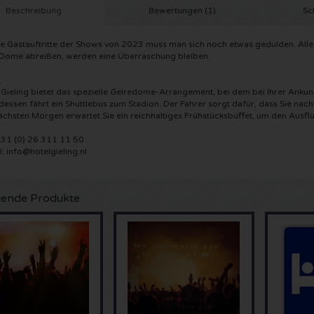
Beschreibung
Bewertungen (1)
Sc
ie Gastauftritte der Shows von 2023 muss man sich noch etwas gedulden. Alle
Dome abreißen, werden eine Überraschung bleiben.
:
 Gieling bietet das spezielle Gelredome-Arrangement, bei dem bei Ihrer Ankun
essen fährt ein Shuttlebus zum Stadion. Der Fahrer sorgt dafür, dass Sie nac
chsten Morgen erwartet Sie ein reichhaltiges Frühstücksbuffet, um den Ausfl
+31 (0) 26 311 11 50
l:
info@hotelgieling.nl
ende Produkte