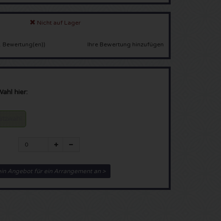
Nicht auf Lager
Ihre Bewertung hinzufügen
 Bewertung(en)
)
Wahl hier:
latzwahl
ein Angebot für ein Arrangement an >