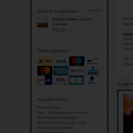
Zuletzt angesehen
Löschen
Für d
Snollebollekes - Live in
Gelre
Concert
€0,00
Hotel
Hotel
Abend
Am nä
Zahlungsarten
TEL: 
E-Mai
Ergänz
Kundendienst
Beurteilungen
FAQ - Häufig gestellte Fragen
Geschäftsbedingungen
Geschäftsbedingungen SWK
Datenschutzrichtlinie
Kundenbetreuung