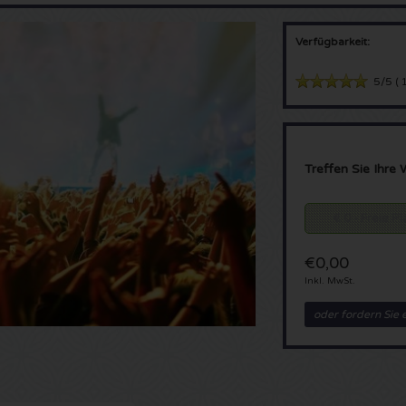
Verfügbarkeit:
5/5
(
1
Treffen Sie Ihre 
€ 0 - Freie P
€0,00
Inkl. MwSt.
oder fordern Sie 