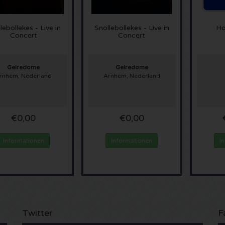
lebollekes - Live in
Snollebollekes - Live in
Ho
Concert
Concert
Gelredome
Gelredome
rnhem, Nederland
Arnhem, Nederland
€0,00
€0,00
Informationen
Informationen
I
Twitter
F