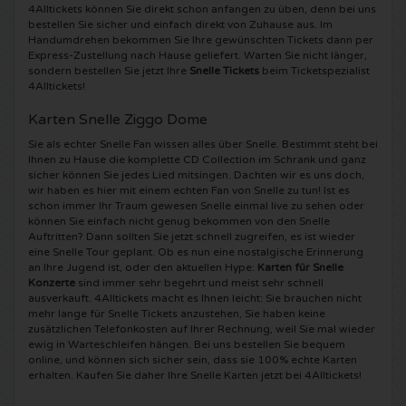
4Alltickets können Sie direkt schon anfangen zu üben, denn bei uns
bestellen Sie sicher und einfach direkt von Zuhause aus. Im
Shawn Mendes Karten
Into The Great Wide Open Karten
Disclosure Karten
Handumdrehen bekommen Sie Ihre gewünschten Tickets dann per
Express-Zustellung nach Hause geliefert. Warten Sie nicht länger,
sondern bestellen Sie jetzt Ihre
Snelle Tickets
beim Ticketspezialist
Oscar and the Wolf tickets
Breda Live Karten
Qapital Karten
4Alltickets!
Karten Snelle Ziggo Dome
Red Hot Chili Peppers Karten
7th Sunday Festival Karten
Hardwell Karten
Sie als echter Snelle Fan wissen alles über Snelle. Bestimmt steht bei
Ihnen zu Hause die komplette CD Collection im Schrank und ganz
Bryan Adams Karten
Harmony of Hardcore Karten
X-Qlusive Holland Karten
sicher können Sie jedes Lied mitsingen. Dachten wir es uns doch,
wir haben es hier mit einem echten Fan von Snelle zu tun! Ist es
schon immer Ihr Traum gewesen Snelle einmal live zu sehen oder
Burna Boy Karten
Parkzicht Outdoor Festival Karten
Supremacy Karten
können Sie einfach nicht genug bekommen von den Snelle
Auftritten? Dann sollten Sie jetzt schnell zugreifen, es ist wieder
eine Snelle Tour geplant. Ob es nun eine nostalgische Erinnerung
Coldplay Karten
Into the Woods Karten
X-Qlusive Karten
an Ihre Jugend ist, oder den aktuellen Hype:
Karten für Snelle
Konzerte
sind immer sehr begehrt und meist sehr schnell
ausverkauft. 4Alltickets macht es Ihnen leicht: Sie brauchen nicht
Patrick Bruel Karten
The Qontinent Karten
Glow in the Dark Karten
mehr lange für Snelle Tickets anzustehen, Sie haben keine
zusätzlichen Telefonkosten auf Ihrer Rechnung, weil Sie mal wieder
ewig in Warteschleifen hängen. Bei uns bestellen Sie bequem
Avril Lavigne Karten
Chin Chin Karten
Audio Obscura Karten
online, und können sich sicher sein, dass sie 100% echte Karten
erhalten. Kaufen Sie daher Ihre Snelle Karten jetzt bei 4Alltickets!
Genesis Karten
Lekker en Live Karten
A Nightmare in Rotterdam Karten