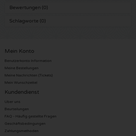
Bewertungen (0)
Anouk Karten
Kingsland Festival Karten
Underworld Karten
Schlagworte (0)
Eagles Karten
Joy x Flow Festival
Peggy Gou Karten
Justin Bieber Karten
Het Amsterdams Verbond Karten
No Art Karten
Mein Konto
Kings of Leon Karten
Vroeger Was Alles Beter Festival Karten
Benutzerkonto Information
Meine Bestellungen
Lana del Rey Karten
Meine Nachrichten (Tickets)
Mein Wunschzettel
Iron Maiden Karten
Kundendienst
Uber uns
Maan Karten
Beurteilungen
FAQ - Häufig gestellte Fragen
Michael Buble Karten
Geschäftsbedingungen
Zahlungsmethoden
Stromae Karten