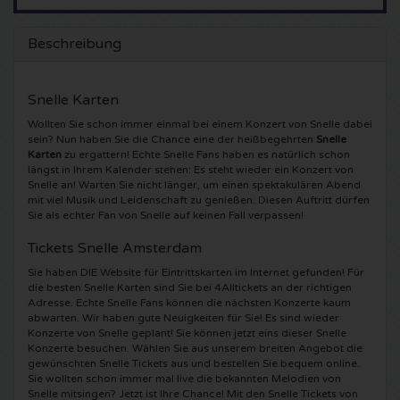
5 Seconds of Summer Karten
Pinkpop karten
Crazyland Karten
Beschreibung
Simple Minds Karten
Dance Valley Karten
Hardcore4life Karten
Snelle Karten
Toto Karten
Intents Karten
Shockerz Karten
Wollten Sie schon immer einmal bei einem Konzert von Snelle dabei
sein? Nun haben Sie die Chance eine der heißbegehrten
Snelle
Karten
zu ergattern! Echte Snelle Fans haben es natürlich schon
UB 40 Karten
Valhalla Karten
Swedish House Mafia Karten
längst in Ihrem Kalender stehen: Es steht wieder ein Konzert von
Snelle an! Warten Sie nicht länger, um einen spektakulären Abend
mit viel Musik und Leidenschaft zu genießen. Diesen Auftritt dürfen
De Amsterdamse Zomer karten
OH MY Karten
Charlotte de Witte Karten
Sie als echter Fan von Snelle auf keinen Fall verpassen!
Tickets Snelle Amsterdam
Normaal Karten
Kralingse Bos Festival
909 Karten
Sie haben DIE Website für Eintrittskarten im Internet gefunden! Für
die besten Snelle Karten sind Sie bei 4Alltickets an der richtigen
Louis Tomlinson Karten
WOO HAH Karten
Verknipt Karten
Adresse. Echte Snelle Fans können die nächsten Konzerte kaum
abwarten. Wir haben gute Neuigkeiten für Sie! Es sind wieder
Konzerte von Snelle geplant! Sie können jetzt eins dieser Snelle
Tom Jones Karten
Free Your Mind Festival Karten
DLDK Karten
Konzerte besuchen. Wählen Sie aus unserem breiten Angebot die
gewünschten Snelle Tickets aus und bestellen Sie bequem online.
Sie wollten schon immer mal live die bekannten Melodien von
Ed Sheeran Karten
Strafwerk Karten
Above Beyond Karten
Snelle mitsingen? Jetzt ist Ihre Chance! Mit den Snelle Tickets von