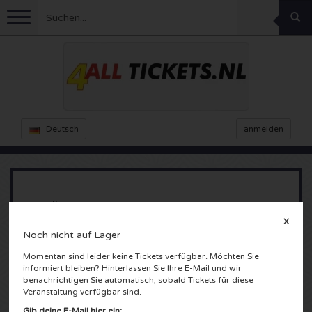
Menu
Fussball
Konzerte
Feyenoord Karten
Deutsch
anmelden
Ajax Karten
Feste
Rammstein Karten
Niederlande Karten
KISS Karten
Sport
Decibel Outdoor Karten
Snelle
X
Niederlande
Marco Borsato Karten
Milkshake Karten
Dance
Formel 1
Noch nicht auf Lager
Ziggo Dome
Momentan sind leider keine Tickets verfügbar. Möchten Sie
Amsterdam, Nederland
England
Kensington Karten
DGTL Karten
Kickboxen
Theater
Armin van Buuren karten
informiert bleiben? Hinterlassen Sie Ihre E-Mail und wir
benachrichtigen Sie automatisch, sobald Tickets für diese
Veranstaltung verfügbar sind.
Spanien
Snoop Dogg Karten
Awakenings Karten
Rugby
Reverze Karten
Andere
TAFKAL Karten
Gib deine E-Mail hier ein: