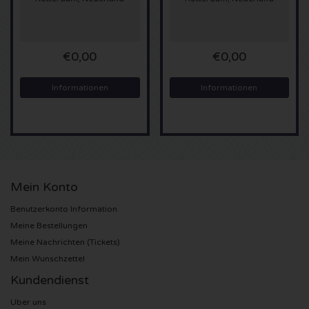
Sting Karten
€0,00
€0,00
Olivia Rodrigo Karten
Informationen
Informationen
The Cure Karten
Tame Impala Karten
Sam Fender Karten
Mein Konto
Bruce Springsteen Karten
Benutzerkonto Information
Meine Bestellungen
My Chemical Romance Karten
Meine Nachrichten (Tickets)
Mein Wunschzettel
Rob de Nijs Karten
Kundendienst
Uber uns
Danny Vera Karten