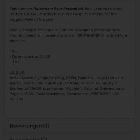
This summer
Rotterdam Rave Festival
will finally return to Ahoy
5 Seconds of Summer Karten
Pinkpop karten
Crazyland Karten
Rotterdam. On Saturday the 29th of August it is time for the
biggest Rave of the year!
Simple Minds Karten
Dance Valley Karten
Hardcore4life Karten
Your e-ticket(s) are not available for download at this moment.
Your e-ticket(s) will be send to you on
28-08-2026
shortly before
the event.
Toto Karten
Intents Karten
Shockerz Karten
Info:
- Doors close at 21.00.
UB 40 Karten
Valhalla Karten
Swedish House Mafia Karten
- 18+
De Amsterdamse Zomer karten
LINE-UP:
OH MY Karten
Charlotte de Witte Karten
Bella Claxton, Cynthia Spiering, DYEN, Fantasm, I Hate Models, In
Verruf, Jessie Dols, KARAH, KLOFAMA, Kobosil, KUKO, Kyle
Normaal Karten
Kralingse Bos Festival
Starkey, LAMMER, Lisa Korver, Mischluft, Odymel, Onlynumbers,
909 Karten
Pegassi, SLVL, Toxic Machinery, Somewhen, UEBERREST, USH,
Winson
Louis Tomlinson Karten
WOO HAH Karten
Verknipt Karten
Tom Jones Karten
Free Your Mind Festival Karten
DLDK Karten
Bewertungen (1)
Ed Sheeran Karten
Strafwerk Karten
Above Beyond Karten
Schlagworte (0)