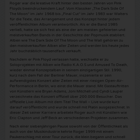
Roger war die kreative Kraft hinter den besten Jahren von Pink
Floyds beeindruckendem Lauf. Vom Klassiker „The Dark Side Of
Shawn Mendes Karten
Into The Great Wide Open Karten
Disclosure Karten
The Moon“ im Jahr 1968 bis „Final Cut“ im Jahr 1983 war Walters
für die Texte, das Arrangement und das Konzept hinter jedem
veröffentlichten Album verantwortlich. Als er die Band 1985
Oscar and the Wolf tickets
Breda Live Karten
Qapital Karten
verließ, hatte sie sich fest als eine der am meisten gefeierten und
meistverkauften Bands in der Geschichte der Popmusik etabliert.
Alben wie The Dark Side Of The Moon und The Wall gehören zu
Red Hot Chili Peppers Karten
7th Sunday Festival Karten
Hardwell Karten
den meistverkauften Alben aller Zeiten und werden bis heute jedes
Jahr buchstäblich tausendfach verkauft.
Bryan Adams Karten
Harmony of Hardcore Karten
X-Qlusive Holland Karten
Nachdem er Pink Floyd verlassen hatte, wechselte er zu
Soloprojekten mit Alben wie Radio K.A.O.S und Amused To Death,
wieder einmal Konzeptalben in seinem einzigartigen Stil. 1990,
Burna Boy Karten
Parkzicht Outdoor Festival Karten
Supremacy Karten
kurz nach dem Fall der Berliner Mauer, inszenierte er sein
aufwendigstes Konzert aller Zeiten mit einer riesigen Open-Air-
Performance in Berlin, wo einst die Mauer stand. Mit Gastauftritten
Coldplay Karten
Into the Woods Karten
X-Qlusive Karten
von Künstlern wie Bryan Adams, Joni Mitchell und Cyndi Lauper
verzeichnete das Konzert offiziell über 200.000 Besucher. Das
offizielle Live-Album mit dem Titel The Wall – Live wurde kurz
Patrick Bruel Karten
The Qontinent Karten
Glow in the Dark Karten
darauf veröffentlicht und wurde schnell mit Platin ausgezeichnet. In
dieser Zeit seiner Karriere arbeitete Roger auch mit Künstlern wie
Eric Clapton und Jeff Beck an verschiedenen Projekten zusammen.
Avril Lavigne Karten
Chin Chin Karten
Audio Obscura Karten
Nach einer siebenjährigen Pause sowohl von der Öffentlichkeit als
auch von der Musikindustrie kehrte Roger 1999 mit einem
Genesis Karten
Lekker en Live Karten
A Nightmare in Rotterdam Karten
Paukenschlag mit einer Tour zurück, die klein begann und schnell