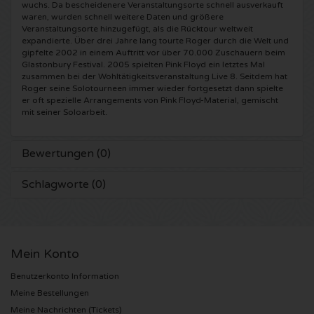
wuchs. Da bescheidenere Veranstaltungsorte schnell ausverkauft
waren, wurden schnell weitere Daten und größere
Anouk Karten
Kingsland Festival Karten
Underworld Karten
Veranstaltungsorte hinzugefügt, als die Rücktour weltweit
expandierte. Über drei Jahre lang tourte Roger durch die Welt und
gipfelte 2002 in einem Auftritt vor über 70.000 Zuschauern beim
Eagles Karten
Joy x Flow Festival
Peggy Gou Karten
Glastonbury Festival. 2005 spielten Pink Floyd ein letztes Mal
zusammen bei der Wohltätigkeitsveranstaltung Live 8. Seitdem hat
Roger seine Solotourneen immer wieder fortgesetzt dann spielte
Justin Bieber Karten
Het Amsterdams Verbond Karten
No Art Karten
er oft spezielle Arrangements von Pink Floyd-Material, gemischt
mit seiner Soloarbeit.
Kings of Leon Karten
Vroeger Was Alles Beter Festival Karten
Bewertungen (0)
Lana del Rey Karten
Schlagworte (0)
Iron Maiden Karten
Maan Karten
Mein Konto
Michael Buble Karten
Benutzerkonto Information
Meine Bestellungen
Stromae Karten
Meine Nachrichten (Tickets)