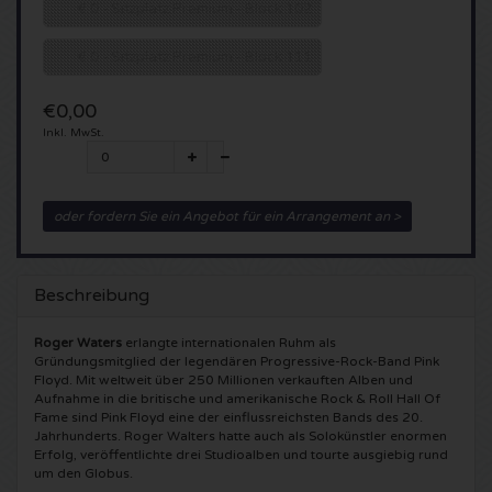
€ 0 - Sitzplatz Premium - Block 102
5 Seconds of Summer Karten
Pinkpop karten
Crazyland Karten
€ 0 - Sitzplatz Premium - Block 111
Simple Minds Karten
Dance Valley Karten
Hardcore4life Karten
€0,00
Inkl. MwSt.
Toto Karten
Intents Karten
Shockerz Karten
UB 40 Karten
Valhalla Karten
Swedish House Mafia Karten
oder fordern Sie ein Angebot für ein Arrangement an >
De Amsterdamse Zomer karten
OH MY Karten
Charlotte de Witte Karten
Beschreibung
Normaal Karten
Kralingse Bos Festival
909 Karten
Roger Waters
erlangte internationalen Ruhm als
Gründungsmitglied der legendären Progressive-Rock-Band Pink
Louis Tomlinson Karten
WOO HAH Karten
Verknipt Karten
Floyd. Mit weltweit über 250 Millionen verkauften Alben und
Aufnahme in die britische und amerikanische Rock & Roll Hall Of
Fame sind Pink Floyd eine der einflussreichsten Bands des 20.
Tom Jones Karten
Free Your Mind Festival Karten
DLDK Karten
Jahrhunderts. Roger Walters hatte auch als Solokünstler enormen
Erfolg, veröffentlichte drei Studioalben und tourte ausgiebig rund
um den Globus.
Ed Sheeran Karten
Strafwerk Karten
Above Beyond Karten