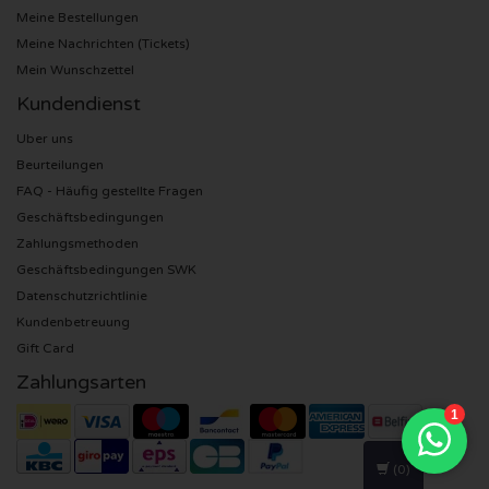
Meine Bestellungen
Meine Nachrichten (Tickets)
U2 Karten
Mein Wunschzettel
Bruno Mars Karten
Kundendienst
Uber uns
Ariana Grande Karten
Beurteilungen
FAQ - Häufig gestellte Fragen
Eminem Karten
Geschäftsbedingungen
Zahlungsmethoden
John Mayer Karten
Geschäftsbedingungen SWK
Datenschutzrichtlinie
Enrique Iglesias Karten
Kundenbetreuung
Gift Card
Lady Gaga Karten
Zahlungsarten
Maroon 5 Karten
(0)
Rihanna Karten