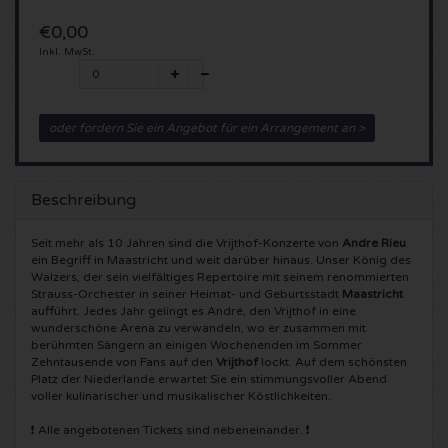
€0,00
5 Seconds of Summer Karten
Pinkpop karten
Crazyland Karten
Inkl. MwSt.
Simple Minds Karten
Dance Valley Karten
Hardcore4life Karten
oder fordern Sie ein Angebot für ein Arrangement an >
Toto Karten
Intents Karten
Shockerz Karten
UB 40 Karten
Valhalla Karten
Swedish House Mafia Karten
Beschreibung
De Amsterdamse Zomer karten
OH MY Karten
Charlotte de Witte Karten
Seit mehr als 10 Jahren sind die Vrijthof-Konzerte von
Andre Rieu
ein Begriff in Maastricht und weit darüber hinaus. Unser König des
Walzers, der sein vielfältiges Repertoire mit seinem renommierten
Normaal Karten
Kralingse Bos Festival
909 Karten
Strauss-Orchester in seiner Heimat- und Geburtsstadt
Maastricht
aufführt. Jedes Jahr gelingt es André, den Vrijthof in eine
wunderschöne Arena zu verwandeln, wo er zusammen mit
Louis Tomlinson Karten
WOO HAH Karten
Verknipt Karten
berühmten Sängern an einigen Wochenenden im Sommer
Zehntausende von Fans auf den
Vrijthof
lockt. Auf dem schönsten
Platz der Niederlande erwartet Sie ein stimmungsvoller Abend
Tom Jones Karten
Free Your Mind Festival Karten
DLDK Karten
voller kulinarischer und musikalischer Köstlichkeiten.
❗ Alle angebotenen Tickets sind nebeneinander. ❗
Ed Sheeran Karten
Strafwerk Karten
Above Beyond Karten