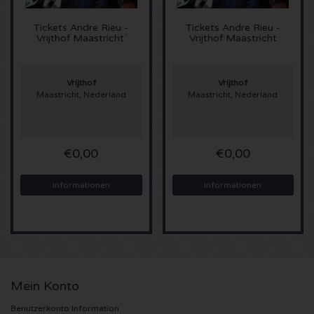
Sting Karten
Tickets
Andre Rieu -
Tickets
Andre Rieu -
Vrijthof Maastricht`
Vrijthof Maastricht
Olivia Rodrigo Karten
Vrijthof
Vrijthof
Maastricht, Nederland
Maastricht, Nederland
The Cure Karten
Tame Impala Karten
€0,00
€0,00
Sam Fender Karten
Informationen
Informationen
Bruce Springsteen Karten
My Chemical Romance Karten
Rob de Nijs Karten
Mein Konto
Danny Vera Karten
Benutzerkonto Information