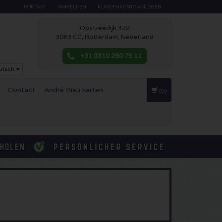
KONTAKT
ANMELDEN
KUNDENKONTO ANLEGEN
Oostzeedijk 322
3063 CC, Rotterdam, Nederland
+31 (0)10 280 75 11
utsch
Contact
André Rieu karten
(0)