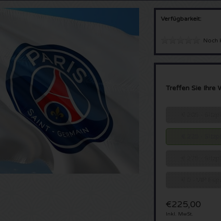
Verfügbarkeit:
Noch 
Treffen Sie Ihre 
€ 205 - Sitzp
€ 225 - Sitz
€ 275 - Sitz
€ 0 - VIP Es
€225,00
Inkl. MwSt.