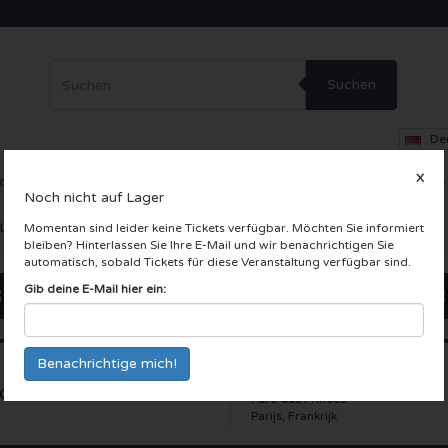
Suchen
De
X
ce
Theater
Andere
VIP-Loge
Firmenfeier
Incentive-Reise
Noch nicht auf Lager
 LIVE Karten
Momentan sind leider keine Tickets verfügbar. Möchten Sie informiert
bleiben? Hinterlassen Sie Ihre E-Mail und wir benachrichtigen Sie
automatisch, sobald Tickets für diese Veranstaltung verfügbar sind.
Gib deine E-Mail hier ein:
G - Reims
Parc des Princes
Parijs, Frankrijk