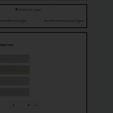
Nicht auf Lager
Ihre Bewertung hinzufügen
keine Bewertungen
Wahl hier:
latz Kurve
platz Gerade
platz Premium
pace des Trophées