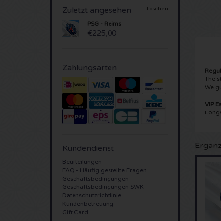
Zuletzt angesehen
Löschen
PSG - Reims
€225,00
Zahlungsarten
Regul
The s
We gu
VIP E
Longs
Ergänz
Kundendienst
Beurteilungen
FAQ - Häufig gestellte Fragen
Geschäftsbedingungen
Geschäftsbedingungen SWK
Datenschutzrichtlinie
Kundenbetreuung
Gift Card