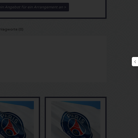
ein Angebot für ein Arrangement an >
hlagworte (0)