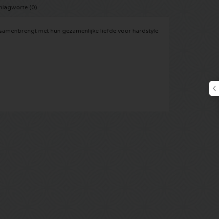
hlagworte (0)
 samenbrengt met hun gezamenlijke liefde voor hardstyle