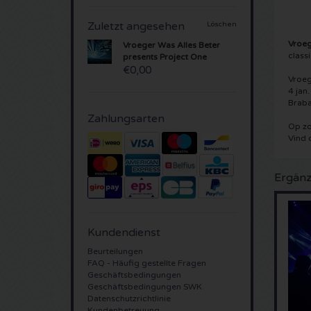
Zuletzt angesehen
Löschen
Vroeg
Vroeger Was Alles Beter
classi
presents Project One
€0,00
Vroeg
4 jan
Braba
Zahlungsarten
Op zo
Vind 
Ergänz
Kundendienst
Beurteilungen
FAQ - Häufig gestellte Fragen
Geschäftsbedingungen
Geschäftsbedingungen SWK
Datenschutzrichtlinie
Kundenbetreuung