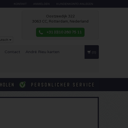
KONTAKT
ANMELDEN
KUNDENKONTO ANLEGEN
Oostzeedijk 322
3063 CC, Rotterdam, Nederland
+31 (0)10 280 75 11
utsch
Contact
André Rieu karten
(0)