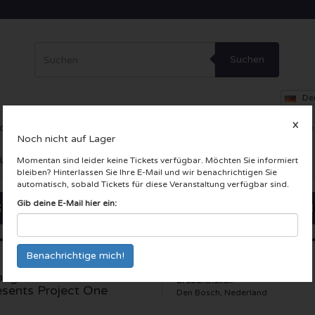
Suchen
De
X
ce
Theater
Andere
VIP-Loge
Firmenfeier
Incentive-Reise
Noch nicht auf Lager
 LIVE Karten
Momentan sind leider keine Tickets verfügbar. Möchten Sie informiert
bleiben? Hinterlassen Sie Ihre E-Mail und wir benachrichtigen Sie
automatisch, sobald Tickets für diese Veranstaltung verfügbar sind.
Gib deine E-Mail hier ein:
oeger Was Alles Beter
Brabanthallen
esents Project One
Den Bosch, Nederland