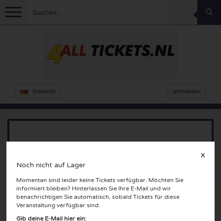
Menu
Fussball
Konzerte
Feyenoord Karten
Deutsch
anmelden
Ajax Karten
Feste
Rammstein Karten
Niederlande Karten
KISS Karten
Sport
Decibel Outdoor Karten
Niederlande vs Frankreich - UEFA EURO
2024
X
Niederlande
Marco Borsato Karten
Milkshake Karten
Dance
Formel 1
Noch nicht auf Lager
Momentan sind leider keine Tickets verfügbar. Möchten Sie
Leipzig Stadium
England
Kensington Karten
DGTL Karten
Kickboxen
Theater
Armin van Buuren karten
informiert bleiben? Hinterlassen Sie Ihre E-Mail und wir
Leipzig, Duitsland
benachrichtigen Sie automatisch, sobald Tickets für diese
Veranstaltung verfügbar sind.
Spanien
Snoop Dogg Karten
Awakenings Karten
Rugby
Reverze Karten
Andere
TAFKAL Karten
Gib deine E-Mail hier ein: