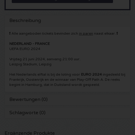
5 Seconds of Summer Karten
Pinkpop karten
Crazyland Karten
Beschreibung
Simple Minds Karten
Dance Valley Karten
Hardcore4life Karten
❗
Alle aangeboden tickets bevinden zich
in paren
naast elkaar.
❗
Toto Karten
Intents Karten
Shockerz Karten
NEDERLAND - FRANCE
UEFA EURO 2024
UB 40 Karten
Valhalla Karten
Swedish House Mafia Karten
Vrijdag 21 juni 2024, aanvang 21:00 uur.
Leizpig Stadium, Leipzig
De Amsterdamse Zomer karten
OH MY Karten
Charlotte de Witte Karten
Het Nederlands elftal is bij de loting voor
EURO 2024
ingedeeld bij
Frankrijk, Oostenrijk en de winnaar van Play-Off Path A. De reeks
begint in Hamburg, dat in Duitsland wordt gespeeld.
Normaal Karten
Kralingse Bos Festival
909 Karten
Bewertungen (0)
Louis Tomlinson Karten
WOO HAH Karten
Verknipt Karten
Schlagworte (0)
Tom Jones Karten
Free Your Mind Festival Karten
DLDK Karten
Ed Sheeran Karten
Strafwerk Karten
Above Beyond Karten
Ergänzende Produkte