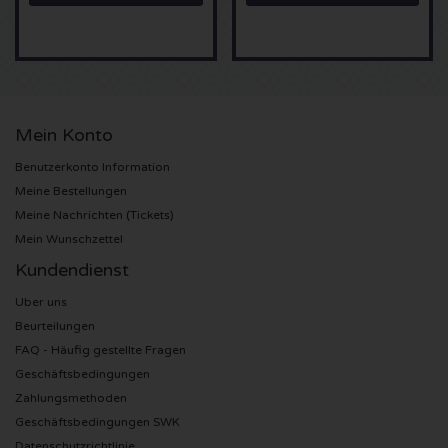
Anouk Karten
Kingsland Festival Karten
Underworld Karten
Eagles Karten
Joy x Flow Festival
Peggy Gou Karten
Mein Konto
Justin Bieber Karten
Het Amsterdams Verbond Karten
No Art Karten
Benutzerkonto Information
Kings of Leon Karten
Vroeger Was Alles Beter Festival Karten
Meine Bestellungen
Meine Nachrichten (Tickets)
Lana del Rey Karten
Mein Wunschzettel
Kundendienst
Iron Maiden Karten
Uber uns
Beurteilungen
Maan Karten
FAQ - Häufig gestellte Fragen
Geschäftsbedingungen
Michael Buble Karten
Zahlungsmethoden
Geschäftsbedingungen SWK
Stromae Karten
Datenschutzrichtlinie