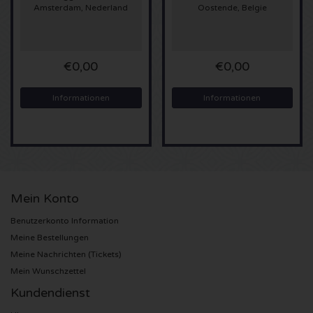
Amsterdam, Nederland
Oostende, Belgie
Sting Karten
Olivia Rodrigo Karten
€0,00
€0,00
The Cure Karten
Informationen
Informationen
Tame Impala Karten
Sam Fender Karten
Mein Konto
Bruce Springsteen Karten
Benutzerkonto Information
My Chemical Romance Karten
Meine Bestellungen
Meine Nachrichten (Tickets)
Mein Wunschzettel
Rob de Nijs Karten
Kundendienst
Danny Vera Karten