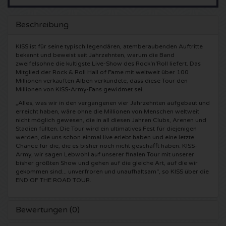
5 Seconds of Summer Karten
Pinkpop karten
Crazyland Karten
Beschreibung
Simple Minds Karten
Dance Valley Karten
Hardcore4life Karten
KISS ist für seine typisch legendären, atemberaubenden Auftritte
bekannt und beweist seit Jahrzehnten, warum die Band
zweifelsohne die kultigste Live-Show des Rock‘n‘Roll liefert. Das
Toto Karten
Intents Karten
Shockerz Karten
Mitglied der Rock & Roll Hall of Fame mit weltweit über 100
Millionen verkauften Alben verkündete, dass diese Tour den
Millionen von KISS-Army-Fans gewidmet sei.
UB 40 Karten
Valhalla Karten
Swedish House Mafia Karten
„Alles, was wir in den vergangenen vier Jahrzehnten aufgebaut und
erreicht haben, wäre ohne die Millionen von Menschen weltweit
De Amsterdamse Zomer karten
OH MY Karten
Charlotte de Witte Karten
nicht möglich gewesen, die in all diesen Jahren Clubs, Arenen und
Stadien füllten. Die Tour wird ein ultimatives Fest für diejenigen
werden, die uns schon einmal live erlebt haben und eine letzte
Normaal Karten
Kralingse Bos Festival
909 Karten
Chance für die, die es bisher noch nicht geschafft haben. KISS-
Army, wir sagen Lebwohl auf unserer finalen Tour mit unserer
bisher größten Show und gehen auf die gleiche Art, auf die wir
Louis Tomlinson Karten
WOO HAH Karten
Verknipt Karten
gekommen sind... unverfroren und unaufhaltsam“, so KISS über die
END OF THE ROAD TOUR.
Tom Jones Karten
Free Your Mind Festival Karten
DLDK Karten
Bewertungen (0)
Ed Sheeran Karten
Strafwerk Karten
Above Beyond Karten