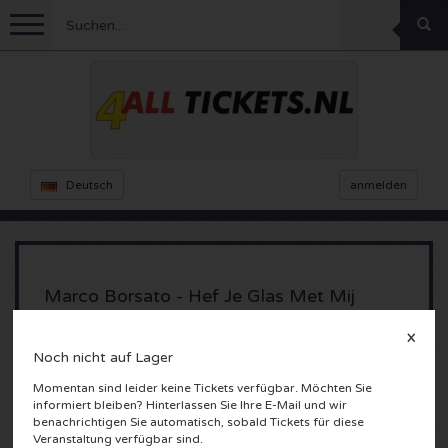
Menu
Fussball
Konzerte
Feyenoord Karten
Deutsch
anmelden
Ajax Karten
Feste
Rammstein Karten
Niederlande Karten
KISS Karten
Sport
Decibel Outdoor Karten
Marco Borsato - Hef Je Glas Met Mij
Niederlande
Marco Borsato Karten
Milkshake Karten
Dance
Formel 1
X
013
Noch nicht auf Lager
Tilburg, Nederland
England
Kensington Karten
DGTL Karten
Kickboxen
Theater
Armin van Buuren karten
Momentan sind leider keine Tickets verfügbar. Möchten Sie
informiert bleiben? Hinterlassen Sie Ihre E-Mail und wir
benachrichtigen Sie automatisch, sobald Tickets für diese
Spanien
Snoop Dogg Karten
Awakenings Karten
Rugby
Reverze Karten
Andere
TAFKAL Karten
Veranstaltung verfügbar sind.